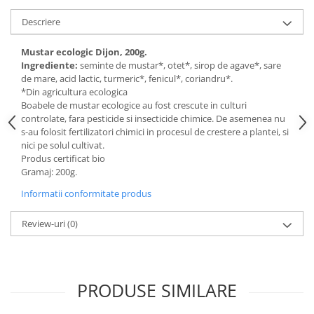
Digestie
Unturi alimentare
Descriere
Imunitate
Sucuri
Memorie
Produse instant
Mustar ecologic Dijon, 200g.
Somn usor
Lapte
Ingrediente:
seminte de mustar*, otet*, sirop de agave*, sare
de mare, acid lactic, turmeric*, fenicul*, coriandru*.
Produse sanatate sexuala
Paste
*Din agricultura ecologica
Snacksuri
Produse pentru Ea
Boabele de mustar ecologice au fost crescute in culturi
Superalimente
controlate, fara pesticide si insecticide chimice. De asemenea nu
Potenta barbati
s-au folosit fertilizatori chimici in procesul de crestere a plantei, si
Atelierul de cafea si ceaiuri
Produse pentru sportivi
nici pe solul cultivat.
Cafea
Produs certificat bio
Proteine
Gramaj: 200g.
Ceaiuri simple
Suplimente fitness
Ceaiuri medicinale compuse
Informatii conformitate produs
Batoane proteice
Ceaiuri Maté
Pentru antrenament
Review-uri
(0)
Cafea verde
Mama si copilul
Ulei de Cocos
Produse pentru copii
Ulei de cocos de uz alimentar
Sarcina si alaptare
PRODUSE SIMILARE
Ulei de cocos de uz cosmetic
Alte produse din Cocos