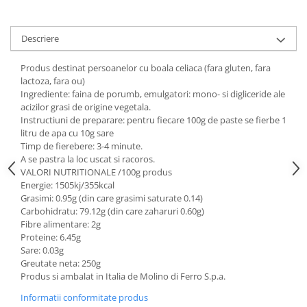
Digestie
Unturi alimentare
Imunitate
Sucuri
Descriere
Memorie
Produse instant
Somn usor
Lapte
Produs destinat persoanelor cu boala celiaca (fara gluten, fara
Produse sanatate sexuala
Paste
lactoza, fara ou)
Ingrediente: faina de porumb, emulgatori: mono- si digliceride ale
Snacksuri
Produse pentru Ea
acizilor grasi de origine vegetala.
Superalimente
Potenta barbati
Instructiuni de preparare: pentru fiecare 100g de paste se fierbe 1
Atelierul de cafea si ceaiuri
litru de apa cu 10g sare
Produse pentru sportivi
Timp de fierebere: 3-4 minute.
Cafea
Proteine
A se pastra la loc uscat si racoros.
Ceaiuri simple
VALORI NUTRITIONALE /100g produs
Suplimente fitness
Energie: 1505kj/355kcal
Ceaiuri medicinale compuse
Batoane proteice
Grasimi: 0.95g (din care grasimi saturate 0.14)
Ceaiuri Maté
Pentru antrenament
Carbohidratu: 79.12g (din care zaharuri 0.60g)
Fibre alimentare: 2g
Cafea verde
Mama si copilul
Proteine: 6.45g
Ulei de Cocos
Produse pentru copii
Sare: 0.03g
Greutate neta: 250g
Ulei de cocos de uz alimentar
Sarcina si alaptare
Produs si ambalat in Italia de Molino di Ferro S.p.a.
Ulei de cocos de uz cosmetic
Informatii conformitate produs
Alte produse din Cocos