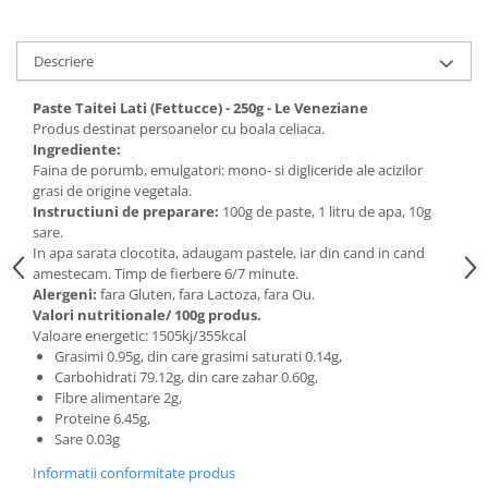
Digestie
Unturi alimentare
Imunitate
Sucuri
Descriere
Memorie
Produse instant
Somn usor
Lapte
Paste Taitei Lati (Fettucce) - 250g - Le Veneziane
Produse sanatate sexuala
Paste
Produs destinat persoanelor cu boala celiaca.
Ingrediente:
Snacksuri
Produse pentru Ea
Faina de porumb, emulgatori: mono- si digliceride ale acizilor
Superalimente
Potenta barbati
grasi de origine vegetala.
Atelierul de cafea si ceaiuri
Instructiuni de preparare:
100g de paste, 1 litru de apa, 10g
Produse pentru sportivi
sare.
Cafea
Proteine
In apa sarata clocotita, adaugam pastele, iar din cand in cand
Ceaiuri simple
amestecam. Timp de fierbere 6/7 minute.
Suplimente fitness
Alergeni:
fara Gluten, fara Lactoza, fara Ou.
Ceaiuri medicinale compuse
Batoane proteice
Valori nutritionale/ 100g produs.
Ceaiuri Maté
Pentru antrenament
Valoare energetic: 1505kj/355kcal
Grasimi 0.95g, din care grasimi saturati 0.14g,
Cafea verde
Mama si copilul
Carbohidrati 79.12g, din care zahar 0.60g,
Ulei de Cocos
Produse pentru copii
Fibre alimentare 2g,
Proteine 6.45g,
Ulei de cocos de uz alimentar
Sarcina si alaptare
Sare 0.03g
Ulei de cocos de uz cosmetic
Informatii conformitate produs
Alte produse din Cocos