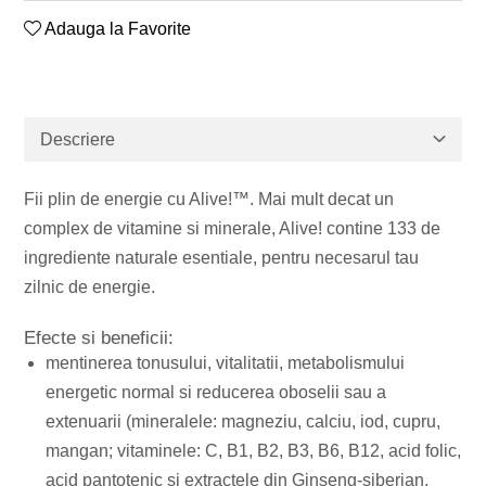
Cereale
Antiinflamator
Adauga la Favorite
Leguminoase
Antioxidanti
Paine, faina si mixuri
Antitumorale
Sosuri
Articulatii sanatoase
Uleiuri alimentare
Cardiovasculare
Descriere
Ulei CBD
Digestie
Unturi alimentare
Imunitate
Fii plin de energie cu Alive!™. Mai mult decat un
Sucuri
Memorie
complex de vitamine si minerale, Alive! contine 133 de
Produse instant
Somn usor
ingrediente naturale esentiale, pentru necesarul tau
Lapte
zilnic de energie.
Produse sanatate sexuala
Paste
Efecte si beneficii:
Snacksuri
Produse pentru Ea
mentinerea tonusului, vitalitatii, metabolismului
Superalimente
Potenta barbati
energetic normal si reducerea oboselii sau a
extenuarii (mineralele: magneziu, calciu, iod, cupru,
Atelierul de cafea si ceaiuri
Produse pentru sportivi
mangan; vitaminele: C, B1, B2, B3, B6, B12, acid folic,
Cafea
Proteine
acid pantotenic si extractele din Ginseng-siberian,