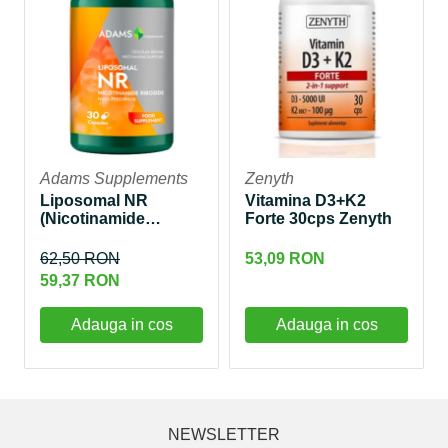
Adams Supplements
Zenyth
Liposomal NR
Vitamina D3+K2
(Nicotinamide
Forte 30cps Zenyth
riboside) 300mg
30cps, Adams
62,50 RON
53,09 RON
Supplements
59,37 RON
Adauga in cos
Adauga in cos
NEWSLETTER