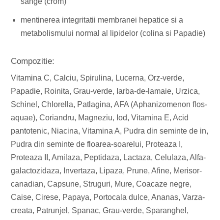
sange (crom)
mentinerea integritatii membranei hepatice si a
metabolismului normal al lipidelor (colina si Papadie)
Compozitie:
Vitamina C, Calciu, Spirulina, Lucerna, Orz-verde,
Papadie, Roinita, Grau-verde, Iarba-de-lamaie, Urzica,
Schinel, Chlorella, Patlagina, AFA (Aphanizomenon flos-
aquae), Coriandru, Magneziu, Iod, Vitamina E, Acid
pantotenic, Niacina, Vitamina A, Pudra din seminte de in,
Pudra din seminte de floarea-soarelui, Proteaza I,
Proteaza II, Amilaza, Peptidaza, Lactaza, Celulaza, Alfa-
galactozidaza, Invertaza, Lipaza, Prune, Afine, Merisor-
canadian, Capsune, Struguri, Mure, Coacaze negre,
Caise, Cirese, Papaya, Portocala dulce, Ananas, Varza-
creata, Patrunjel, Spanac, Grau-verde, Sparanghel,