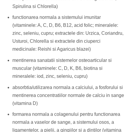
Ceaiuri simple
Suplimente fitness
Spirulina si Chlorella)
Ceaiuri medicinale compuse
Batoane proteice
functionarea normala a sistemului imunitar
Ceaiuri Maté
Pentru antrenament
(vitaminele: A, C, D, B6, B12, acid folic; mineralele:
Cafea verde
Mama si copilul
zinc, seleniu, cupru; extractele din: Urzica, Coriandru,
Ulei de Cocos
Usturoi, Chlorella si extractele din ciuperci
Produse pentru copii
medicinale: Reishi si Agaricus blazei)
Ulei de cocos de uz alimentar
Sarcina si alaptare
Ulei de cocos de uz cosmetic
mentinerea sanatatii sistemelor osteoarticular si
Alte produse din Cocos
muscular (vitaminele: C, D, K, B6, biotina si
mineralele: iod, zinc, seleniu, cupru)
absorbtia/utilizarea normala a calciului, a fosforului si
mentinerea concentratiilor normale de calciu in sange
(vitamina D)
formarea normala a colagenului pentru functionarea
normala a vaselor de sange, a sistemului osos, a
ligamentelor, a pielii, a gingiilor si a dintilor (vitamina