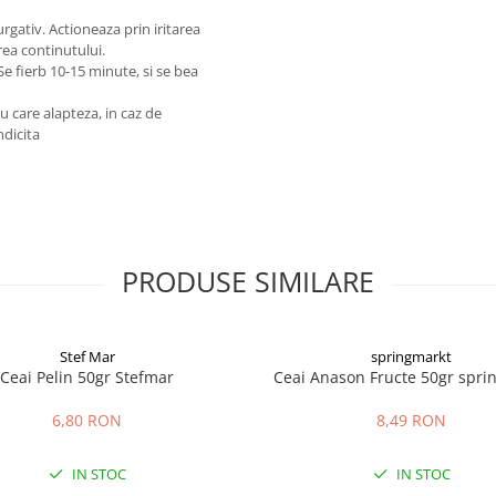
rgativ. Actioneaza prin iritarea
rea continutului.
Se fierb 10-15 minute, si se bea
u care alapteza, in caz de
ndicita
PRODUSE SIMILARE
Stef Mar
springmarkt
Ceai Pelin 50gr Stefmar
Ceai Anason Fructe 50gr spri
6,80 RON
8,49 RON
IN STOC
IN STOC