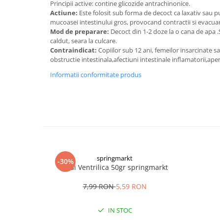
Principii active: contine glicozide antrachinonice.
Digestie
Unturi alimentare
Actiune:
Este folosit sub forma de decoct ca laxativ sau pu
Imunitate
Sucuri
mucoasei intestinului gros, provocand contractii si evacua
Memorie
Produse instant
Mod de preparare:
Decoct din 1-2 doze la o cana de apa .
caldut, seara la culcare.
Somn usor
Lapte
Contraindicat:
Copiilor sub 12 ani, femeilor insarcinate sa
Produse sanatate sexuala
Paste
obstructie intestinala,afectiuni intestinale inflamatorii,ape
Snacksuri
Produse pentru Ea
Informatii conformitate produs
Superalimente
Potenta barbati
Atelierul de cafea si ceaiuri
Produse pentru sportivi
Cafea
Proteine
Ceaiuri simple
Suplimente fitness
Ceaiuri medicinale compuse
Batoane proteice
Ceaiuri Maté
Pentru antrenament
springmarkt
Cafea verde
-30%
Mama si copilul
Ceai Ventrilica 50gr springmarkt
Ulei de Cocos
Produse pentru copii
7,99 RON
5,59 RON
Ulei de cocos de uz alimentar
Sarcina si alaptare
Ulei de cocos de uz cosmetic
IN STOC
Alte produse din Cocos