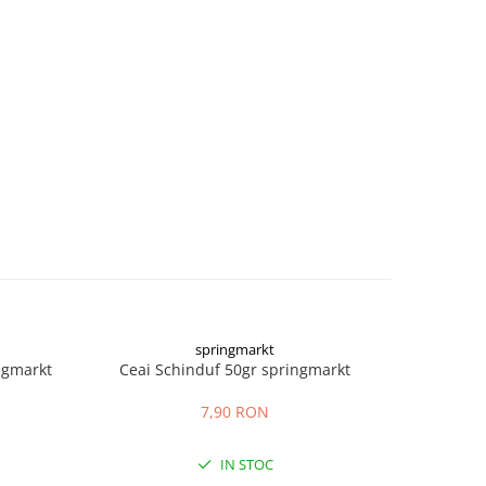
springmarkt
ngmarkt
Ceai Schinduf 50gr springmarkt
Ceai
7,90 RON
IN STOC