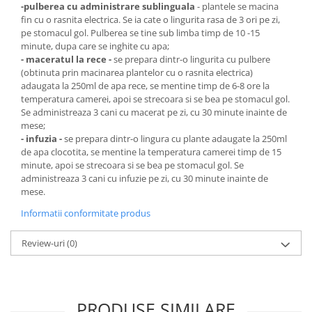
-pulberea cu administrare sublinguala
- plantele se macina
fin cu o rasnita electrica. Se ia cate o lingurita rasa de 3 ori pe zi,
pe stomacul gol. Pulberea se tine sub limba timp de 10 -15
minute, dupa care se inghite cu apa;
- maceratul la rece -
se prepara dintr-o lingurita cu pulbere
(obtinuta prin macinarea plantelor cu o rasnita electrica)
adaugata la 250ml de apa rece, se mentine timp de 6-8 ore la
temperatura camerei, apoi se strecoara si se bea pe stomacul gol.
Se administreaza 3 cani cu macerat pe zi, cu 30 minute inainte de
mese;
- infuzia -
se prepara dintr-o lingura cu plante adaugate la 250ml
de apa clocotita, se mentine la temperatura camerei timp de 15
minute, apoi se strecoara si se bea pe stomacul gol. Se
administreaza 3 cani cu infuzie pe zi, cu 30 minute inainte de
mese.
Informatii conformitate produs
Review-uri
(0)
PRODUSE SIMILARE