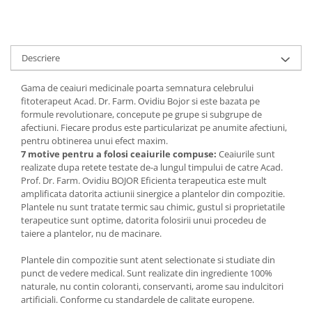
Digestie
Unturi alimentare
Imunitate
Sucuri
Memorie
Produse instant
Descriere
Somn usor
Lapte
Produse sanatate sexuala
Paste
Gama de ceaiuri medicinale poarta semnatura celebrului
Snacksuri
fitoterapeut Acad. Dr. Farm. Ovidiu Bojor si este bazata pe
Produse pentru Ea
formule revolutionare, concepute pe grupe si subgrupe de
Superalimente
Potenta barbati
afectiuni. Fiecare produs este particularizat pe anumite afectiuni,
Atelierul de cafea si ceaiuri
Produse pentru sportivi
pentru obtinerea unui efect maxim.
7 motive pentru a folosi ceaiurile compuse:
Ceaiurile sunt
Cafea
Proteine
realizate dupa retete testate de-a lungul timpului de catre Acad.
Ceaiuri simple
Suplimente fitness
Prof. Dr. Farm. Ovidiu BOJOR Eficienta terapeutica este mult
Ceaiuri medicinale compuse
amplificata datorita actiunii sinergice a plantelor din compozitie.
Batoane proteice
Plantele nu sunt tratate termic sau chimic, gustul si proprietatile
Ceaiuri Maté
Pentru antrenament
terapeutice sunt optime, datorita folosirii unui procedeu de
Cafea verde
Mama si copilul
taiere a plantelor, nu de macinare.
Ulei de Cocos
Produse pentru copii
Plantele din compozitie sunt atent selectionate si studiate din
Ulei de cocos de uz alimentar
Sarcina si alaptare
punct de vedere medical. Sunt realizate din ingrediente 100%
Ulei de cocos de uz cosmetic
naturale, nu contin coloranti, conservanti, arome sau indulcitori
artificiali. Conforme cu standardele de calitate europene.
Alte produse din Cocos