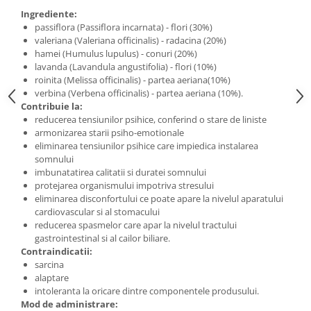
Ingrediente:
passiflora (Passiflora incarnata) - flori (30%)
valeriana (Valeriana officinalis) - radacina (20%)
hamei (Humulus lupulus) - conuri (20%)
lavanda (Lavandula angustifolia) - flori (10%)
roinita (Melissa officinalis) - partea aeriana(10%)
verbina (Verbena officinalis) - partea aeriana (10%).
Contribuie la:
reducerea tensiunilor psihice, conferind o stare de liniste
armonizarea starii psiho-emotionale
eliminarea tensiunilor psihice care impiedica instalarea
somnului
imbunatatirea calitatii si duratei somnului
protejarea organismului impotriva stresului
eliminarea disconfortului ce poate apare la nivelul aparatului
cardiovascular si al stomacului
reducerea spasmelor care apar la nivelul tractului
gastrointestinal si al cailor biliare.
Contraindicatii:
sarcina
alaptare
intoleranta la oricare dintre componentele produsului.
Mod de administrare: