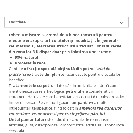
Digestie
Unturi alimentare
Imunitate
Sucuri
Memorie
Produse instant
Descriere
Somn usor
Lapte
Produse sanatate sexuala
Paste
Lyber la miscare!
O cremă deja binecunoscută pentru
efectele ei asupra articulațiilor și mobilității. În general -
Snacksuri
Produse pentru Ea
reumatismul, afectarea structurii articulațiilor și durerile
Superalimente
Potenta barbati
din zona lor NU dispar doar prin folosirea unei creme.
Atelierul de cafea si ceaiuri
98% natural
Produse pentru sportivi
Procesat la rece
Cafea
Proteine
Conține
o fracție specială obținută din petrol
`ulei de
Ceaiuri simple
piatră`
și
extracte din plante
recunoscute pentru efectele lor
Suplimente fitness
benefice.
Ceaiuri medicinale compuse
Batoane proteice
Tratamentele cu petrol
datează din antichitate – după cum
Ceaiuri Maté
Pentru antrenament
menționează surse arheologice,
pe
trolul
era considerat un
tratament de lux, de care beneficiau aristocrații din Babylon și din
Cafea verde
Mama si copilul
imperiul persan. Pe vremuri,
gazul lampant
avea multe
Ulei de Cocos
Produse pentru copii
intrebuințări terapeutice, fiind folosit in
ameliorarea durerilor
musculare, reumatice și pentru ingrijirea părului.
Ulei de cocos de uz alimentar
Sarcina si alaptare
Untul pământului
este indicat in cazurile de reumatism
Ulei de cocos de uz cosmetic
articular, gută, osteoporoză, lombosciatică, artrită sau spondiloză
Alte produse din Cocos
cervicală.