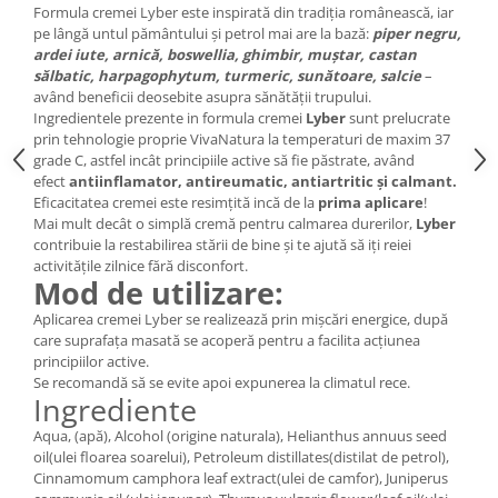
Formula cremei Lyber este inspirată din tradiția românească, iar
pe lângă untul pământului și petrol mai are la bază:
piper negru,
ardei iute, arnică, boswellia, ghimbir, muștar, castan
sălbatic, harpagophytum, turmeric, sunătoare, salcie
–
având beneficii deosebite asupra sănătății trupului.
Ingredientele prezente in formula cremei
Lyber
sunt prelucrate
prin tehnologie proprie VivaNatura la temperaturi de maxim 37
grade C, astfel incât principiile active să fie păstrate, având
efect
antiinflamator, antireumatic, antiartritic și calmant.
Eficacitatea cremei este resimțită incă de la
prima aplicare
!
Mai mult decât o simplă cremă pentru calmarea durerilor,
Lyber
contribuie la restabilirea stării de bine și te ajută să iți reiei
activitățile zilnice fără disconfort.
Mod de utilizare:
Aplicarea cremei Lyber se realizează prin mişcări energice, după
care suprafaţa masată se acoperă pentru a facilita acţiunea
principiilor active.
Se recomandă să se evite apoi expunerea la climatul rece.
Ingrediente
Aqua, (apă), Alcohol (origine naturala), Helianthus annuus seed
oil(ulei floarea soarelui), Petroleum distillates(distilat de petrol),
Cinnamomum camphora leaf extract(ulei de camfor), Juniperus