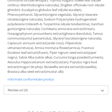
communis oil (ulei ienupar), Thymus vulgaris flower/leaf oil(ulei
cimbru), Menthol(origine naturala), Zingiber officinale root oil(ulei
ghimbir), Eucalyptus globulus leaf oil(ulei eucalipt),
Phenoxyethanol, Glycerin(origine vegetala), Glyceryl stearate
citrate(origine naturala), Sodium Polyacrylate hydrogenated
polydecene trideceth-6, Turpentine oil(ulei terebentina), Xanthan
gum(origine naturala), Cochlearia armoracia extract(hrean),
Harpagophytum procumbens extract(gheara-diavolului), Tamus
communis(untul pamantului), Glyceryl laurate(origine naturala),
Capiscum annuum extract(ardei rosu), Filipendula
ulmaria(cretusca), Arnica montana flower(arnica), Fraxinus
Excelsior leaf extract(frasin), Piper nigrum seed extract(piper
negru), Salcie Alba (salcie alba), Curcuma longa powder(turmeric),
Aesculus Hippocastanum extract(castan), Populus nigra bud
extract(muguri de plop), Boswellia serrata extract(boswellia),
Brassica alba seed extract(mustar alb).
Informatii conformitate produs
Review-uri
(0)