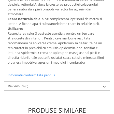
de piele, retinolul A, duce la creşterea productiei colagenului,
bariera naturală a pielii ompotriva factorilor agresivi din
atmosfera.
Ceara naturala de albine
completeaza laptisorul de matca si
Retinol A fixand apa si substantele hranitoare in celulele pieli.
Utilizare:
Respectarea celor 3 pasi este esentiala pentru un ten care
straluceste din interior. Pentru cele mai bune rezultate
recomandam ca aplicarea cremei Apidermin sa fie facuta pe un
ten curatat in prealabil cu emulsia Apidermin, apoi tonifiat cu
lotiunea Apidermin. Crema se aplica prin masaj usor al pielii in
directia ridurilor. Se poate folosi atat seara cat si dimineata, fiind
o bariera impotriva agresiunii mediului inconjurator.
Informatii conformitate produs
Review-uri
(0)
PRODUSE SIMILARE