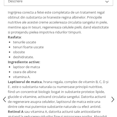
Descriere
Digestie
Unturi alimentare
Imunitate
Sucuri
Ingrijirea corecta a fetei este completata de un tratament regal
Memorie
Produse instant
obtinut din substanta ce hraneste regina albinelor. Principiile
nutritive ale acestei creme accelereaza circulatia sangelui in piele,
Somn usor
Lapte
mentine apa in tesuri, regenereaza celulele pielii, dand elasticitate
Produse sanatate sexuala
Paste
si protejandu pielea impotriva ridurilor timpurii.
Snacksuri
Rasfata
:
Produse pentru Ea
tenurile uscate
Superalimente
Potenta barbati
tenuri foarte uscate
Atelierul de cafea si ceaiuri
Produse pentru sportivi
obosite
deshidratate.
Cafea
Proteine
Ingrediente active:
Ceaiuri simple
Suplimente fitness
laptisor de matca
ceara de albine
Ceaiuri medicinale compuse
Batoane proteice
vitamina A.
Ceaiuri Maté
Pentru antrenament
Laptisorul de matca
, hrana regala, complex de vitamin B, C, D şi
Cafea verde
E , este o substanta naturala cu numeroase principii nutritive,
Mama si copilul
fiind un concentrat biologic bogat in substante proteice: lipide,
Ulei de Cocos
Produse pentru copii
glucide si vitamine, activand circulatia sangelui. Datorita actiunii
Ulei de cocos de uz alimentar
de regenerare asupra celulelor, laptisorul de matca este una
Sarcina si alaptare
dintre cele mai puternice substante naturale cu efect antirid.
Ulei de cocos de uz cosmetic
Retinol A
sau vitamina A, datorita actiunii sale antioxidante
Alte produse din Cocos
ajutand la reducerea ridurilor fine si micsorarea porilor. Absorbit