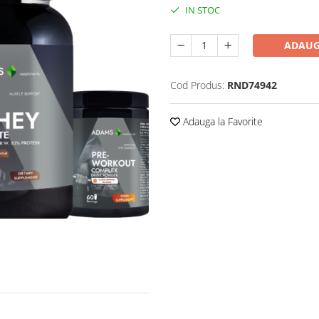
IN STOC
ADAUG
Cod Produs:
RND74942
Adauga la Favorite