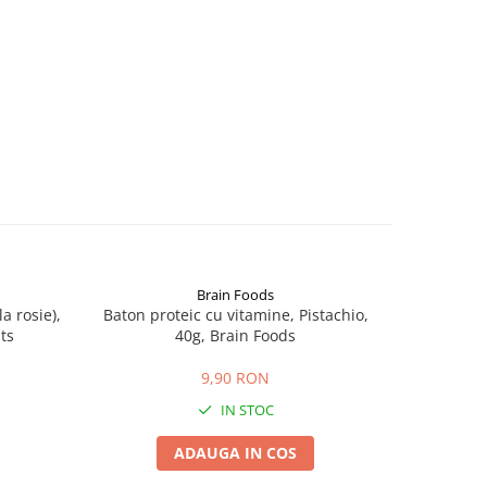
Brain Foods
a rosie),
Baton proteic cu vitamine, Pistachio,
L-Citr
ts
40g, Brain Foods
9,90 RON
IN STOC
ADAUGA IN COS