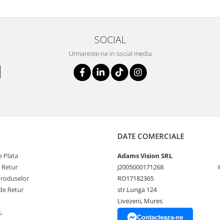
SOCIAL
Urmareste-ne in social media
DATE COMERCIALE
 Plata
Adams Vision SRL
e Retur
J2005000171268
Produselor
RO17182365
de Retur
str.Lunga 124
Livezeni, Mures
L
Contacteaza-ne