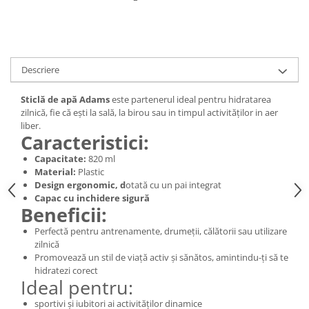
Digestie
Unturi alimentare
Imunitate
Sucuri
Memorie
Produse instant
Somn usor
Lapte
Descriere
Produse sanatate sexuala
Paste
Snacksuri
Sticlă de apă Adams
este partenerul ideal pentru hidratarea
Produse pentru Ea
zilnică, fie că ești la sală, la birou sau in timpul activităților in aer
Superalimente
Potenta barbati
liber.
Atelierul de cafea si ceaiuri
Caracteristici:
Produse pentru sportivi
Cafea
Proteine
Capacitate:
820 ml
Material:
Plastic
Ceaiuri simple
Suplimente fitness
Design ergonomic, d
otată cu un pai integrat
Ceaiuri medicinale compuse
Batoane proteice
Capac cu inchidere sigură
Ceaiuri Maté
Beneficii:
Pentru antrenament
Cafea verde
Mama si copilul
Perfectă pentru antrenamente, drumeții, călătorii sau utilizare
Ulei de Cocos
zilnică
Produse pentru copii
Promovează un stil de viață activ și sănătos, amintindu-ți să te
Ulei de cocos de uz alimentar
Sarcina si alaptare
hidratezi corect
Ideal pentru:
Ulei de cocos de uz cosmetic
Alte produse din Cocos
sportivi și iubitori ai activităților dinamice