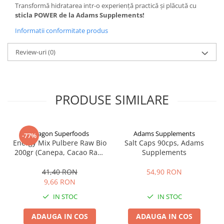
Transformă hidratarea intr-o experiență practică și plăcută cu
sticla POWER de la Adams Supplements!
Informatii conformitate produs
Review-uri
(0)
PRODUSE SIMILARE
Dragon Superfoods
Adams Supplements
-77%
Energy Mix Pulbere Raw Bio
Salt Caps 90cps, Adams
200gr (Canepa, Cacao Raw,
Supplements
Maca)
41,40 RON
54,90 RON
9,66 RON
IN STOC
IN STOC
ADAUGA IN COS
ADAUGA IN COS