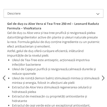
Digestie
Unturi alimentare
Imunitate
Sucuri
Descriere
Memorie
Produse instant
Somn usor
Lapte
Gel de duş cu Aloe Vera si Tea-Tree 250 ml – Leonard Radutz
Produse sanatate sexuala
Paste
Formula – VivaNatura
Gel de duș cu Aloe vera și tea-tree pruifică și revigorează pielea
Snacksuri
Produse pentru Ea
datorităingrdientelor active din plante și uleiuri naturale presate
Superalimente
Potenta barbati
la rece. Formula gelului de duș conține ingrediente cu un puternic
Atelierul de cafea si ceaiuri
efect antibacterian și emolient.
Produse pentru sportivi
Astfel, gelul de duș oferă curășare eficientă, inlăturând
Cafea
Proteine
impuritățile de la nivelul pielii.
Ceaiuri simple
Uleiul de Tea-Tree este antiseptic, acționează impotriva
Suplimente fitness
infecțiilor bacteriene
Ceaiuri medicinale compuse
Batoane proteice
Uleiul de Cajeput purifică și revigorează,calmează durerile și
Ceaiuri Maté
Pentru antrenament
reduce spasmele
Uleiul de roiniță (lemon balm) stimulează mintea și stimulează
Cafea verde
Mama si copilul
mintea și energia, folosit in afecțiuni ale pielii
Ulei de Cocos
Produse pentru copii
Extractul de Aloe Vera stimulează regenerarea celulară și
hidratează pielea
Ulei de cocos de uz alimentar
Sarcina si alaptare
Extractul de mesteacăn cu proprietăți antioxidante și
Ulei de cocos de uz cosmetic
hidratante
Alte produse din Cocos
Extractul de ceai verde este un excepțional antioxidant,