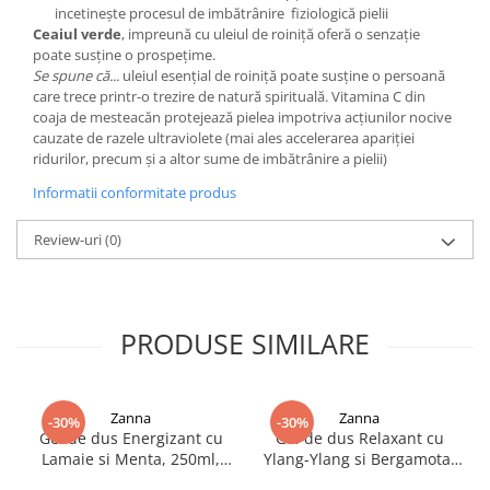
incetinește procesul de imbătrânire fiziologică pielii
Ceaiul verde
, impreună cu uleiul de roiniță oferă o senzație
poate susține o prospețime.
Se spune că...
uleiul esențial de roiniță poate susține o persoană
care trece printr-o trezire de natură spirituală. Vitamina C din
coaja de mesteacăn protejează pielea impotriva acțiunilor nocive
cauzate de razele ultraviolete (mai ales accelerarea apariției
ridurilor, precum și a altor sume de imbătrânire a pielii)
Informatii conformitate produs
Review-uri
(0)
PRODUSE SIMILARE
Zanna
Zanna
-30%
-30%
Gel de dus Energizant cu
Gel de dus Relaxant cu
Lamaie si Menta, 250ml,
Ylang-Ylang si Bergamota,
Zanna
250ml, Zanna