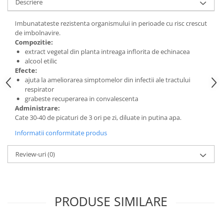
Descriere
Digestie
Unturi alimentare
Imunitate
Sucuri
Imbunatateste rezistenta organismului in perioade cu risc crescut
Memorie
Produse instant
de imbolnavire.
Compozitie:
Somn usor
Lapte
extract vegetal din planta intreaga inflorita de echinacea
Produse sanatate sexuala
Paste
alcool etilic
Snacksuri
Efecte:
Produse pentru Ea
ajuta la ameliorarea simptomelor din infectii ale tractului
Superalimente
Potenta barbati
respirator
Atelierul de cafea si ceaiuri
Produse pentru sportivi
grabeste recuperarea in convalescenta
Administrare:
Cafea
Proteine
Cate 30-40 de picaturi de 3 ori pe zi, diluate in putina apa.
Ceaiuri simple
Suplimente fitness
Informatii conformitate produs
Ceaiuri medicinale compuse
Batoane proteice
Ceaiuri Maté
Pentru antrenament
Review-uri
(0)
Cafea verde
Mama si copilul
Ulei de Cocos
Produse pentru copii
Ulei de cocos de uz alimentar
Sarcina si alaptare
PRODUSE SIMILARE
Ulei de cocos de uz cosmetic
Alte produse din Cocos