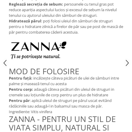
Reglează secreția de sebum:
persoanele cu tenul gras pot
reduce apariția aspectului lucios și excesul de sebum la nivelul
tenului cu ajutorul uleiului din sâmburi de struguri.
Hidratează părul
: poți folosi uleiul din sâmburi de struguri
pentru o hidratare zilnică a firelor de păr sau pe post de mască de
păr pentru combaterea căderii acestuia.
MOD DE FOLOSIRE
Pentru față:
incălzește câteva picături de ulei de sâmburi intre
palme și masează tenul cu acesta
Pentru corp:
adaugă câteva picături din uleiul de struguri in
cremele sau loțiunile de corp pentru un plus de hidratare
Pentru păr
: aplică uleiul de struguri pe părul uscat evitând
rădăciniile sau adaugă-l in balsamul sau masca de păr.
Ingrediente: Vitis vinifera
ZANNA - PENTRU UN STIL DE
VIATA SIMPLU, NATURAL SI