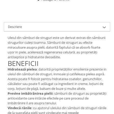
Digestie
Unturi alimentare
Imunitate
Sucuri
Memorie
Produse instant
Somn usor
Lapte
Descriere
Produse sanatate sexuala
Paste
Snacksuri
Produse pentru Ea
Uleiul din sâmburi de struguri este un derivat extras din sâmburii
Superalimente
strugurilor culeși toamna. Sâmburii de struguri au efecte
Potenta barbati
miraculoare asupra pielii, datorită faptului că se absorb foarte
Atelierul de cafea si ceaiuri
Produse pentru sportivi
ușor in piele, acelerează regenerarea celulară, au proprietăți
Cafea
antiseptice și hidratante deosebite.
Proteine
BENEFICII
Ceaiuri simple
Suplimente fitness
Hidratează pielea
: datorită proprietățiilor emoliente prezente in
Ceaiuri medicinale compuse
Batoane proteice
uleiul din sâmburi de struguri, inmoaie și catifeleaza pielea aspră.
Ceaiuri Maté
Pentru antrenament
Acesta poate fi folosit pentru hidratarea coatelor, genunchiilor,
Cafea verde
călcâielor sau poate fi adăugat ca ingredient in creme, loțiuni de
Mama si copilul
corp, loțiuni de plajă, balsam de buze și multe altele.
Ulei de Cocos
Produse pentru copii
Previne imbătrânirea pielii:
sâmburii de struguri au proprietăți
Ulei de cocos de uz alimentar
antioxidante care intârzie efectele pe care procesul de
Sarcina si alaptare
imbătrânire il are asupra tenului.
Ulei de cocos de uz cosmetic
Vindecă rănile
: cu ajutorul uleiului din sâmburi de struguri rănile
Alte produse din Cocos
de la suprafața pielii sunt vindecate mai repede