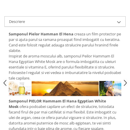
Digestie
Unturi alimentare
Imunitate
Sucuri
Memorie
Produse instant
Descriere
Somn usor
Lapte
Produse sanatate sexuala
Paste
Samponul Pielor Hamman El Hena
creaza un film protector pe
par si ajuta parul sa ramana proaspat fiind imbogatit cu keratina.
Snacksuri
Produse pentru Ea
Cand este folosit regulat adauga stralucire parului hranind firele
Superalimente
Potenta barbati
slabite.
Atelierul de cafea si ceaiuri
Inspirat de aroma moscului alb, samponul Peilor Hammam El
Produse pentru sportivi
Hana Egyptian White Mosk are o formula imbogatita cu uleiuri
Cafea
Proteine
esentiale si vitamina E, oferind parului flexibilitate si stralucire.
Ceaiuri simple
Foloseste-l regulat si vei vedea o imbunatatire la nivelul podoabei
Suplimente fitness
tale capilare.
Ceaiuri medicinale compuse
Batoane proteice
Ceaiuri Maté
Pentru antrenament
Cafea verde
Mama si copilul
Samponul PIELOR Hammam El Hana Egyptian White
Ulei de Cocos
Produse pentru copii
Mosk
ofera podoabei capilare un efect de stralucire, totodata
Ulei de cocos de uz alimentar
facand firul de par mai catifelat si mai flexibil. Este imbogatit cu
Sarcina si alaptare
ulei de argan, ceea ce ofera parului vigoare si stralucire. In plus,
Ulei de cocos de uz cosmetic
datorita aromei puternice de mosc alb egiptean, te vei simti
Alte produse din Cocos
cufundata intr-o baie plina de arome, cu fiecare spalare.