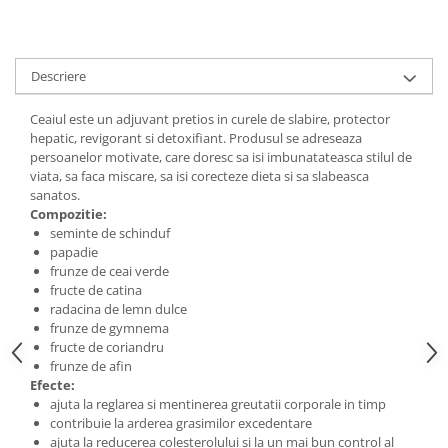
Digestie
Unturi alimentare
Imunitate
Sucuri
Memorie
Produse instant
Descriere
Somn usor
Lapte
Produse sanatate sexuala
Paste
Ceaiul este un adjuvant pretios in curele de slabire, protector
hepatic, revigorant si detoxifiant. Produsul se adreseaza
Snacksuri
Produse pentru Ea
persoanelor motivate, care doresc sa isi imbunatateasca stilul de
Superalimente
Potenta barbati
viata, sa faca miscare, sa isi corecteze dieta si sa slabeasca
Atelierul de cafea si ceaiuri
sanatos.
Produse pentru sportivi
Compozitie:
Cafea
Proteine
seminte de schinduf
Ceaiuri simple
papadie
Suplimente fitness
frunze de ceai verde
Ceaiuri medicinale compuse
Batoane proteice
fructe de catina
Ceaiuri Maté
Pentru antrenament
radacina de lemn dulce
Cafea verde
frunze de gymnema
Mama si copilul
fructe de coriandru
Ulei de Cocos
Produse pentru copii
frunze de afin
Ulei de cocos de uz alimentar
Efecte:
Sarcina si alaptare
ajuta la reglarea si mentinerea greutatii corporale in timp
Ulei de cocos de uz cosmetic
contribuie la arderea grasimilor excedentare
Alte produse din Cocos
ajuta la reducerea colesterolului si la un mai bun control al