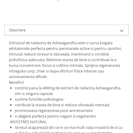
Digestie
Unturi alimentare
Imunitate
Sucuri
Memorie
Produse instant
Somn usor
Lapte
Descriere
Produse sanatate sexuala
Paste
Snacksuri
Extractul de radacina de Ashwagandha este o sursa bogata
Produse pentru Ea
whitalonide perfecta pentru persoanele active si pentru sportivi,
Superalimente
Potenta barbati
intrucat reduce stresul si oboseala, mentinand o conditie
Atelierul de cafea si ceaiuri
Produse pentru sportivi
psihofizica adecvata. Mentine starea de bine si contribuie la o
buna concentrare, focus si odihna mintala. Sprijina regenerarea
Cafea
Proteine
intregului corp, chiar si dupa eforturi fizice intense sau
Ceaiuri simple
Suplimente fitness
antrenamente dificile.
Ceaiuri medicinale compuse
Beneficii
Batoane proteice
contine pana la 400mg de extract de radacina Ashwagandha
Ceaiuri Maté
Pentru antrenament
intr-o singura capsula
Cafea verde
Mama si copilul
sustine functiile psihologice
cotribuie la starea de bine si reduce oboseala mentala
Ulei de Cocos
Produse pentru copii
promoveaza regenerarea post-antrenament
Ulei de cocos de uz alimentar
Sarcina si alaptare
o alegere perfecta pentru vegani si vegetarieni
ANTISTRES NATURAL
Ulei de cocos de uz cosmetic
Stresul acaparează din ce in ce mai mult viața noastră de zi cu
Alte produse din Cocos