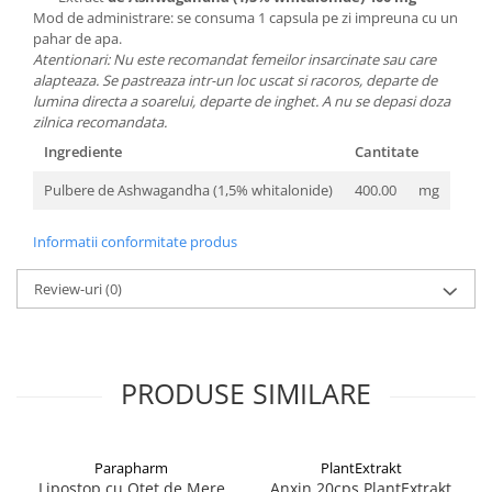
Mod de administrare: se consuma 1 capsula pe zi impreuna cu un
pahar de apa.
Atentionari: Nu este recomandat femeilor insarcinate sau care
alapteaza. Se pastreaza intr-un loc uscat si racoros, departe de
lumina directa a soarelui, departe de inghet. A nu se depasi doza
zilnica recomandata.
Ingrediente
Cantitate
Pulbere de Ashwagandha (1,5% whitalonide)
400.00
mg
Informatii conformitate produs
Review-uri
(0)
PRODUSE SIMILARE
Parapharm
PlantExtrakt
Lipostop cu Otet de Mere
Anxin 20cps PlantExtrakt