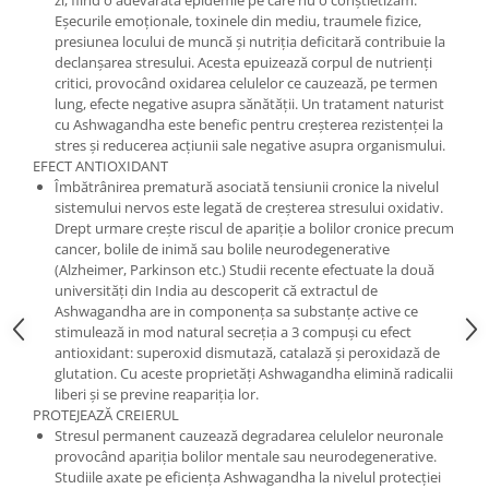
zi, fiind o adevărată epidemie pe care nu o conștietizăm.
Eșecurile emoționale, toxinele din mediu, traumele fizice,
presiunea locului de muncă și nutriția deficitară contribuie la
declanșarea stresului. Acesta epuizează corpul de nutrienți
critici, provocând oxidarea celulelor ce cauzează, pe termen
lung, efecte negative asupra sănătății. Un tratament naturist
cu Ashwagandha este benefic pentru creșterea rezistenței la
stres și reducerea acțiunii sale negative asupra organismului.
EFECT ANTIOXIDANT
Îmbătrânirea prematură asociată tensiunii cronice la nivelul
sistemului nervos este legată de creșterea stresului oxidativ.
Drept urmare crește riscul de apariție a bolilor cronice precum
cancer, bolile de inimă sau bolile neurodegenerative
(Alzheimer, Parkinson etc.) Studii recente efectuate la două
universități din India au descoperit că extractul de
Ashwagandha are in componența sa substanțe active ce
stimulează in mod natural secreția a 3 compuși cu efect
antioxidant: superoxid dismutază, catalază și peroxidază de
glutation. Cu aceste proprietăți Ashwagandha elimină radicalii
liberi și se previne reapariția lor.
PROTEJEAZĂ CREIERUL
Stresul permanent cauzează degradarea celulelor neuronale
provocând apariția bolilor mentale sau neurodegenerative.
Studiile axate pe eficiența Ashwagandha la nivelul protecției