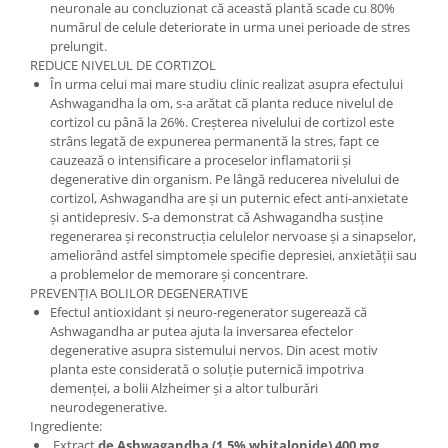
neuronale au concluzionat că această plantă scade cu 80%
numărul de celule deteriorate in urma unei perioade de stres
prelungit.
REDUCE NIVELUL DE CORTIZOL
În urma celui mai mare studiu clinic realizat asupra efectului
Ashwagandha la om, s-a arătat că planta reduce nivelul de
cortizol cu până la 26%. Creșterea nivelului de cortizol este
strâns legată de expunerea permanentă la stres, fapt ce
cauzează o intensificare a proceselor inflamatorii și
degenerative din organism. Pe lângă reducerea nivelului de
cortizol, Ashwagandha are și un puternic efect anti-anxietate
și antidepresiv. S-a demonstrat că Ashwagandha susține
regenerarea și reconstrucția celulelor nervoase și a sinapselor,
ameliorând astfel simptomele specifie depresiei, anxietății sau
a problemelor de memorare și concentrare.
PREVENȚIA BOLILOR DEGENERATIVE
Efectul antioxidant și neuro-regenerator sugerează că
Ashwagandha ar putea ajuta la inversarea efectelor
degenerative asupra sistemului nervos. Din acest motiv
planta este considerată o soluție puternică impotriva
demenței, a bolii Alzheimer și a altor tulburări
neurodegenerative.
Ingrediente:
Extract
de Ashwagandha (1,5% whitalonide) 400 mg