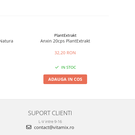
PlantExtrakt
Natura
Anxin 20cps PlantExtrakt
Supozito
32,20 RON
IN STOC
ADAUGA IN COS
SUPORT CLIENTI
L-V intre 9-16
contact@vitamix.ro