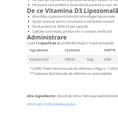
Persoane care preferă o doză zilnică potentă și ușor de
De ce Vitamina D3 Lipozomal
Absorbție superioară datorită tehnologiei lipozomale
Sprijin avansat pentru imunitate și sănătatea osoasă
Doză puternică: 4000 UI per capsulă
Calitate controlată, produs intr-o unitate certificată
Administrare
Luați
1 capsulă pe zi
, preferabil după o masă principală.
Ingrediente
Cantitate
VNR*%
Vitamina D3
100.00
mcg
2000
* (VNR) *Valori Nutritionale de referinta cf.Reg.nr. 1169/
** Valoarea Nutritionale de referinta nu este stabilita
Alte ingrediente:
Dioxid de siliciu, hidroxipropilmetilcel
Informatii conformitate produs