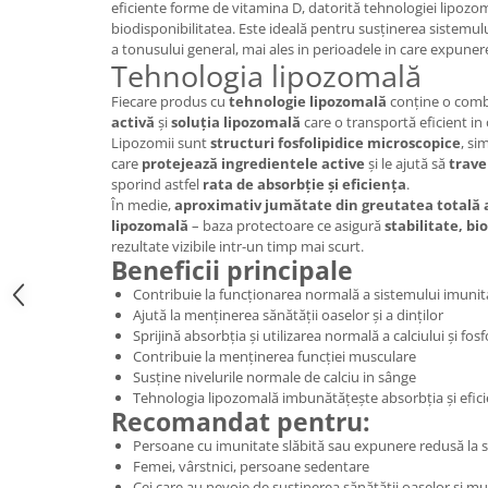
eficiente forme de vitamina D, datorită tehnologiei lipozom
Digestie
Unturi alimentare
biodisponibilitatea. Este ideală pentru susținerea sistemului
Imunitate
Sucuri
a tonusului general, mai ales in perioadele in care expuner
Tehnologia lipozomală
Memorie
Produse instant
Somn usor
Lapte
Fiecare produs cu
tehnologie lipozomală
conține o comb
activă
și
soluția lipozomală
care o transportă eficient in
Produse sanatate sexuala
Paste
Lipozomii sunt
structuri fosfolipidice microscopice
, si
Snacksuri
Produse pentru Ea
care
protejează ingredientele active
și le ajută să
trave
Superalimente
sporind astfel
rata de absorbție și eficiența
.
Potenta barbati
În medie,
aproximativ jumătate din greutatea totală 
Atelierul de cafea si ceaiuri
Produse pentru sportivi
lipozomală
– baza protectoare ce asigură
stabilitate, bi
Cafea
rezultate vizibile intr-un timp mai scurt.
Proteine
Beneficii principale
Ceaiuri simple
Suplimente fitness
Contribuie la funcționarea normală a sistemului imunit
Ceaiuri medicinale compuse
Batoane proteice
Ajută la menținerea sănătății oaselor și a dinților
Ceaiuri Maté
Pentru antrenament
Sprijină absorbția și utilizarea normală a calciului și fosf
Contribuie la menținerea funcției musculare
Cafea verde
Mama si copilul
Susține nivelurile normale de calciu in sânge
Ulei de Cocos
Produse pentru copii
Tehnologia lipozomală imbunătățește absorbția și efici
Recomandat pentru:
Ulei de cocos de uz alimentar
Sarcina si alaptare
Persoane cu imunitate slăbită sau expunere redusă la 
Ulei de cocos de uz cosmetic
Femei, vârstnici, persoane sedentare
Alte produse din Cocos
Cei care au nevoie de susținerea sănătății oaselor și mu