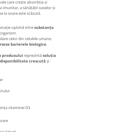
ale care crește absorbția și
 imunitar, a sănătății oaselor și
ea la soare este scăzută.
inație optimă intre
substanța
 organism.
milare celor din celulele umane,
rseze barierele biologice
,
a produsului
reprezintă
soluția
odisponibilitate crescută
și
ar
orului
ența vitaminei D3
soare
sculaturii