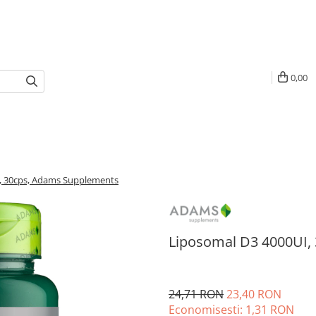
0,00
, 30cps, Adams Supplements
Liposomal D3 4000UI,
24,71 RON
23,40 RON
Economisesti:
1,31
RON