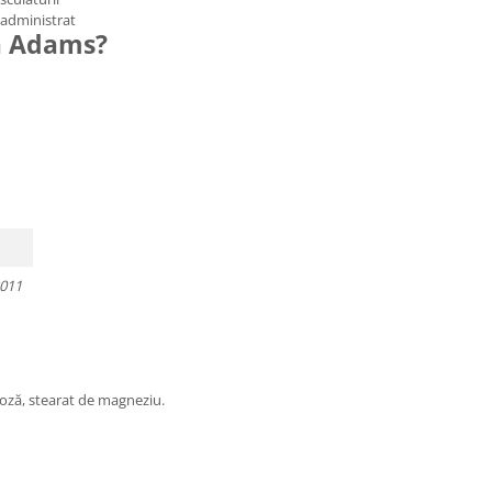
 administrat
ă Adams?
2011
uloză, stearat de magneziu.