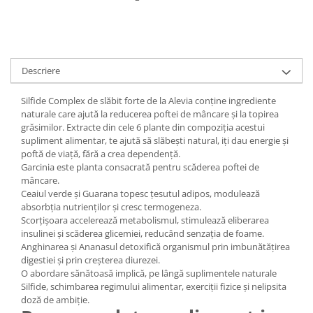
Digestie
Unturi alimentare
Imunitate
Sucuri
Memorie
Produse instant
Somn usor
Lapte
Descriere
Produse sanatate sexuala
Paste
Snacksuri
Silfide Complex de slăbit forte de la Alevia conține ingrediente
Produse pentru Ea
naturale care ajută la reducerea poftei de mâncare și la topirea
Superalimente
Potenta barbati
grăsimilor. Extracte din cele 6 plante din compoziția acestui
Atelierul de cafea si ceaiuri
Produse pentru sportivi
supliment alimentar, te ajută să slăbești natural, iți dau energie și
poftă de viață, fără a crea dependență.
Cafea
Proteine
Garcinia este planta consacrată pentru scăderea poftei de
Ceaiuri simple
Suplimente fitness
mâncare.
Ceaiuri medicinale compuse
Ceaiul verde şi Guarana topesc ţesutul adipos, modulează
Batoane proteice
absorbţia nutrienţilor și cresc termogeneza.
Ceaiuri Maté
Pentru antrenament
Scorţișoara accelerează metabolismul, stimulează eliberarea
Cafea verde
Mama si copilul
insulinei și scăderea glicemiei, reducând senzaţia de foame.
Anghinarea şi Ananasul detoxifică organismul prin imbunătăţirea
Ulei de Cocos
Produse pentru copii
digestiei şi prin creşterea diurezei.
Ulei de cocos de uz alimentar
Sarcina si alaptare
O abordare sănătoasă implică, pe lângă suplimentele naturale
Silfide, schimbarea regimului alimentar, exerciții fizice și nelipsita
Ulei de cocos de uz cosmetic
doză de ambiție.
Alte produse din Cocos