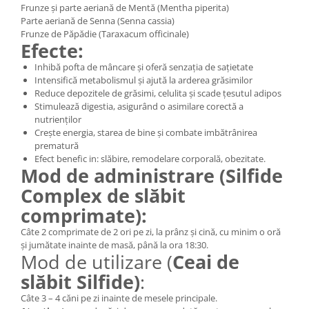
Frunze și parte aeriană de Mentă (Mentha piperita)
Parte aeriană de Senna (Senna cassia)
Frunze de Păpădie (Taraxacum officinale)
Efecte:
Inhibă pofta de mâncare și oferă senzaţia de saţietate
Intensifică metabolismul și ajută la arderea grăsimilor
Reduce depozitele de grăsimi, celulita şi scade ţesutul adipos
Stimulează digestia, asigurând o asimilare corectă a
nutrienţilor
Creşte energia, starea de bine şi combate imbătrânirea
prematură
Efect benefic in: slăbire, remodelare corporală, obezitate.
Mod de administrare (
Silfide
Complex de slăbit
comprimate)
:
Câte 2 comprimate de 2 ori pe zi, la prânz și cină, cu minim o oră
și jumătate inainte de masă, până la ora 18:30.
Mod de utilizare (
Ceai de
slăbit Silfide)
:
Câte 3 – 4 căni pe zi inainte de mesele principale.