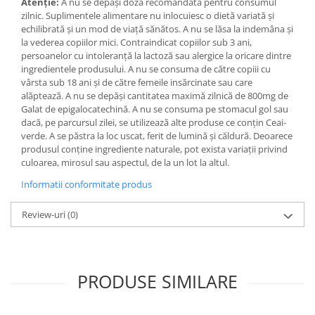
Atenție:
A nu se depăși doza recomandată pentru consumul
zilnic. Suplimentele alimentare nu inlocuiesc o dietă variată și
echilibrată și un mod de viaţă sănătos. A nu se lăsa la indemâna și
la vederea copiilor mici. Contraindicat copiilor sub 3 ani,
persoanelor cu intoleranţă la lactoză sau alergice la oricare dintre
ingredientele produsului. A nu se consuma de către copiii cu
vârsta sub 18 ani și de către femeile insărcinate sau care
alăptează. A nu se depăși cantitatea maximă zilnică de 800mg de
Galat de epigalocatechină. A nu se consuma pe stomacul gol sau
dacă, pe parcursul zilei, se utilizează alte produse ce conţin Ceai-
verde. A se păstra la loc uscat, ferit de lumină și căldură. Deoarece
produsul conţine ingrediente naturale, pot exista variaţii privind
culoarea, mirosul sau aspectul, de la un lot la altul.
Informatii conformitate produs
Review-uri
(0)
PRODUSE SIMILARE