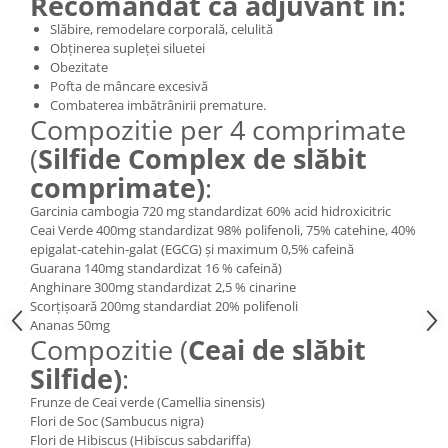
Recomandat ca adjuvant in:
Slăbire, remodelare corporală, celulită
Obținerea supleței siluetei
Obezitate
Pofta de mâncare excesivă
Combaterea imbătrânirii premature.
Compozitie per 4 comprimate
(
Silfide Complex de slăbit
comprimate)
:
Garcinia cambogia 720 mg standardizat 60% acid hidroxicitric
Ceai Verde 400mg standardizat 98% polifenoli, 75% catehine, 40%
epigalat-catehin-galat (EGCG) și maximum 0,5% cafeină
Guarana 140mg standardizat 16 % cafeină)
Anghinare 300mg standardizat 2,5 % cinarine
Scorţișoară 200mg standardiat 20% polifenoli
Ananas 50mg
Compozitie (
Ceai de slăbit
Silfide)
:
Frunze de Ceai verde (Camellia sinensis)
Flori de Soc (Sambucus nigra)
Flori de Hibiscus (Hibiscus sabdariffa)