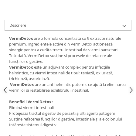
Digestie
Unturi alimentare
Imunitate
Sucuri
Memorie
Produse instant
Descriere
Somn usor
Lapte
Produse sanatate sexuala
Paste
VermiDetox
are o formulă concentrată cu 9 extracte naturale
Snacksuri
premium. Ingredientele active din VermiDetox acționează
Produse pentru Ea
sinergic pentru a curăța tractul intestinal de viermi parazitari.
Superalimente
Potenta barbati
Totodată, VermiDetox susține și procesele de refacere ale
Atelierul de cafea si ceaiuri
Produse pentru sportivi
funcțiilor digestive.
VermiDetox
este un adjuvant complex pentru infecțiile
Cafea
Proteine
helmintice, cu viermi intestinali de tipul: teniază, oxiuriază,
Ceaiuri simple
Suplimente fitness
trichinoză, ascaridioză.
Ceaiuri medicinale compuse
VermiDetox
are un antihelmintic puternic ce ajută la eliminarea
Batoane proteice
viermilor și restabilirea echilibrului intestinal.
Ceaiuri Maté
Pentru antrenament
Cafea verde
Mama si copilul
Beneficii VermiDetox
:
Ulei de Cocos
Elimină viermii intestinali
Produse pentru copii
Protejează tractul digestiv de paraziți și alți agenți patogeni
Ulei de cocos de uz alimentar
Sarcina si alaptare
Susține refacerea funcțiilor digestive, intestinale și ale colonului
Ulei de cocos de uz cosmetic
Întărește sistemul digestiv
Alte produse din Cocos