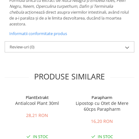
Formula unică cu extract de
Nucă Neagră și Embelia ribes, Pelin
Negru, Neem, Operculina turpethum, Dafin și Terminalia
chebula
acționează direct asupra viermilor intestinali, având rolul
de a-i paraliza și de a le limita dezvoltarea, ducând la moartea
acestora.
Informatii conformitate produs
Review-uri
(0)
PRODUSE SIMILARE
PlantExtrakt
Parapharm
Antialcool Plant 30ml
Lipostop cu Otet de Mere
60cps Parapharm
28,21 RON
16,20 RON
IN STOC
IN STOC