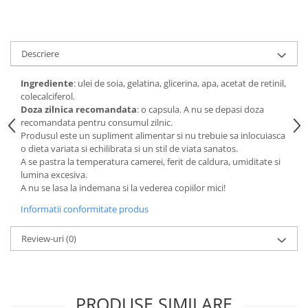
Digestie
Unturi alimentare
Imunitate
Sucuri
Memorie
Produse instant
Descriere
Somn usor
Lapte
Produse sanatate sexuala
Paste
Ingrediente
: ulei de soia, gelatina, glicerina, apa, acetat de retinil,
colecalciferol.
Snacksuri
Produse pentru Ea
Doza zilnica recomandata
: o capsula. A nu se depasi doza
Superalimente
Potenta barbati
recomandata pentru consumul zilnic.
Atelierul de cafea si ceaiuri
Produsul este un supliment alimentar si nu trebuie sa inlocuiasca
Produse pentru sportivi
o dieta variata si echilibrata si un stil de viata sanatos.
Cafea
Proteine
A se pastra la temperatura camerei, ferit de caldura, umiditate si
Ceaiuri simple
lumina excesiva.
Suplimente fitness
A nu se lasa la indemana si la vederea copiilor mici!
Ceaiuri medicinale compuse
Batoane proteice
Ceaiuri Maté
Informatii conformitate produs
Pentru antrenament
Cafea verde
Mama si copilul
Review-uri
(0)
Ulei de Cocos
Produse pentru copii
Ulei de cocos de uz alimentar
Sarcina si alaptare
Ulei de cocos de uz cosmetic
PRODUSE SIMILARE
Alte produse din Cocos