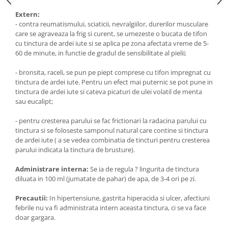
Extern:
- contra reumatismului, sciaticii, nevralgiilor, durerilor musculare
care se agraveaza la frig si curent, se umezeste o bucata de tifon
cu tinctura de ardei iute si se aplica pe zona afectata vreme de 5-
60 de minute, in functie de gradul de sensibilitate al pielii;
- bronsita, raceli, se pun pe piept comprese cu tifon impregnat cu
tinctura de ardei iute. Pentru un efect mai puternic se pot pune in
tinctura de ardei iute si cateva picaturi de ulei volatil de menta
sau eucalipt;
- pentru cresterea parului se fac frictionari la radacina parului cu
tinctura si se foloseste samponul natural care contine si tinctura
de ardei iute ( a se vedea combinatia de tincturi pentru cresterea
parului indicata la tinctura de brusture).
Administrare interna:
Se ia de regula ? lingurita de tinctura
diluata in 100 ml (jumatate de pahar) de apa, de 3-4 ori pe zi.
Precautii:
In hipertensiune, gastrita hiperacida si ulcer, afectiuni
febrile nu va fi administrata intern aceasta tinctura, ci se va face
doar gargara.