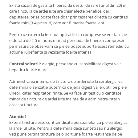
Exista cazuri de gastrita hiperacida destul de rare (unul din 20) in
care tinctura de ardei iute are chiar efecte benefice, dar
depistarea lor se poate face doar prin testarea directa cu cantitati
foarte mici (3-4 picaturi) care vor fi marite foarte lent
Pentru uz extern la inceput aplicatiile cu comprese se vor face pe
o durata de 2-5 minute, marind perioada de tinere a compresei
pe masura ce observam ca pielea poate suporta acest remediu cu
actiune rubefianta si vezicanta foarte intensa.
Contraindicatii:
Alergie, persoane cu sensibilitate digestiva si
hepatica foarte mare.
Administrarea interna de tinctura de ardei iute la cei alergici va
determina o senzatie puternica de jena digestiva, eruptii pe piele,
uneori catar respitator, rinita. Se va face un test cu o cantitate
minca de tinctura de ardei iute inainte de a administra intern
aceasta tinctura.
Atentie!
Extern tinctura este contraindicata persoanelor cu pielea alergica
la ardeilul iute. Pentru a determina daca sunteti sau nu alergici,
veti pune putina tinctura pe o portiune foarte restransa de pe