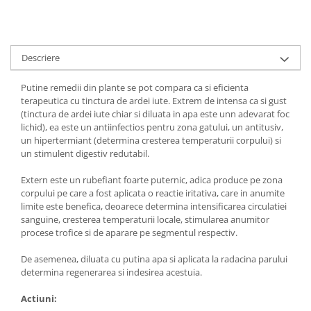
Digestie
Unturi alimentare
Imunitate
Sucuri
Memorie
Produse instant
Descriere
Somn usor
Lapte
Produse sanatate sexuala
Paste
Putine remedii din plante se pot compara ca si eficienta
Snacksuri
terapeutica cu tinctura de ardei iute. Extrem de intensa ca si gust
Produse pentru Ea
(tinctura de ardei iute chiar si diluata in apa este unn adevarat foc
Superalimente
Potenta barbati
lichid), ea este un antiinfectios pentru zona gatului, un antitusiv,
Atelierul de cafea si ceaiuri
Produse pentru sportivi
un hipertermiant (determina cresterea temperaturii corpului) si
un stimulent digestiv redutabil.
Cafea
Proteine
Ceaiuri simple
Suplimente fitness
Extern este un rubefiant foarte puternic, adica produce pe zona
Ceaiuri medicinale compuse
corpului pe care a fost aplicata o reactie iritativa, care in anumite
Batoane proteice
limite este benefica, deoarece determina intensificarea circulatiei
Ceaiuri Maté
Pentru antrenament
sanguine, cresterea temperaturii locale, stimularea anumitor
Cafea verde
Mama si copilul
procese trofice si de aparare pe segmentul respectiv.
Ulei de Cocos
Produse pentru copii
De asemenea, diluata cu putina apa si aplicata la radacina parului
Ulei de cocos de uz alimentar
Sarcina si alaptare
determina regenerarea si indesirea acestuia.
Ulei de cocos de uz cosmetic
Actiuni:
Alte produse din Cocos