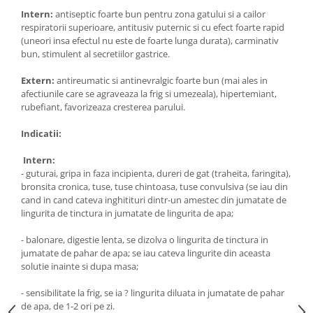
Intern:
antiseptic foarte bun pentru zona gatului si a cailor
respiratorii superioare, antitusiv puternic si cu efect foarte rapid
(uneori insa efectul nu este de foarte lunga durata), carminativ
bun, stimulent al secretiilor gastrice.
Extern:
antireumatic si antinevralgic foarte bun (mai ales in
afectiunile care se agraveaza la frig si umezeala), hipertemiant,
rubefiant, favorizeaza cresterea parului.
Indicatii:
Intern:
- guturai, gripa in faza incipienta, dureri de gat (traheita, faringita),
bronsita cronica, tuse, tuse chintoasa, tuse convulsiva (se iau din
cand in cand cateva inghitituri dintr-un amestec din jumatate de
lingurita de tinctura in jumatate de lingurita de apa;
- balonare, digestie lenta, se dizolva o lingurita de tinctura in
jumatate de pahar de apa; se iau cateva lingurite din aceasta
solutie inainte si dupa masa;
- sensibilitate la frig, se ia ? lingurita diluata in jumatate de pahar
de apa, de 1-2 ori pe zi.