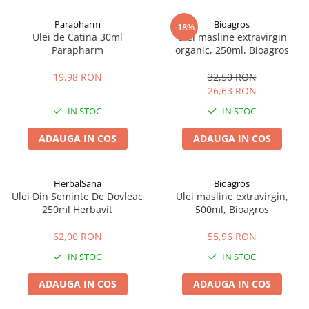
Afectiuni cronice
Dulciuri, patiserii
Produse pentru plaja
Geluri de dus naturale
Parapharm
Bioagros
Sanatatea ochilor
Indulcitori
-18%
Ulei de Catina 30ml
Ulei masline extravirgin
Vopsele
Hepato-biliare
Miere
Parapharm
organic, 250ml, Bioagros
Produse de uz casnic
Depresie, anxietate
Patiserii
19,98 RON
32,50 RON
Diabet
Bomboane
Produse pentru bucatarie
26,63 RON
Glanda tiroida
Gume de mestecat
Produse igienizare
IN STOC
IN STOC
Probleme renale
Siropuri, gemuri
Deodorante
Prostata, urologie
Ciocolata
Igiena orala
ADAUGA IN COS
ADAUGA IN COS
Sistem nervos
Batoane de cereale si fructe
Relaxare
Sistemul osos
Miere Manuka
Protectie antivirala
HerbalSana
Bioagros
Produse naturiste
Mancare sanatoasa
Sare de baie
Ulei Din Seminte De Dovleac
Ulei masline extravirgin,
Sapunuri
Detoxifiere
Cereale
250ml Herbavit
500ml, Bioagros
Detergenti Bio
Antiinflamator
Leguminoase
62,00 RON
55,96 RON
Antioxidanti
Paine, faina si mixuri
IN STOC
IN STOC
Antitumorale
Sosuri
Articulatii sanatoase
Uleiuri alimentare
ADAUGA IN COS
ADAUGA IN COS
Cardiovasculare
Ulei CBD