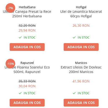
Digestie
Unturi alimentare
HerbalSana
Hofigal
-7%
Imunitate
Sucuri
Ulei de Canepa Presat la Rece
Ulei de Levantica Macerat
Memorie
Produse instant
250ml Herbalsana
60cps Hofigal
Somn usor
Lapte
32,20 RON
26,30 RON
Produse sanatate sexuala
Paste
29,94 RON
Snacksuri
Produse pentru Ea
IN STOC
IN STOC
Superalimente
Potenta barbati
Atelierul de cafea si ceaiuri
ADAUGA IN COS
ADAUGA IN COS
Produse pentru sportivi
Cafea
Proteine
Ceaiuri simple
Suplimente fitness
Rapunzel
Manicos
-15%
Ceaiuri medicinale compuse
Ulei De Floarea Soarelui Eco
Extract Uleios De Dovleac
Batoane proteice
500ml, Rapunzel
200ml Manicos
Ceaiuri Maté
Pentru antrenament
Cafea verde
Mama si copilul
35,33 RON
41,96 RON
Ulei de Cocos
30,04 RON
Produse pentru copii
Ulei de cocos de uz alimentar
IN STOC
IN STOC
Sarcina si alaptare
Ulei de cocos de uz cosmetic
ADAUGA IN COS
ADAUGA IN COS
Alte produse din Cocos