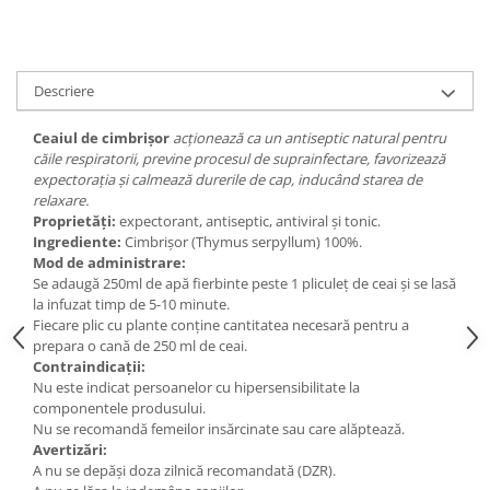
Digestie
Unturi alimentare
Imunitate
Sucuri
Memorie
Produse instant
Descriere
Somn usor
Lapte
Produse sanatate sexuala
Paste
Ceaiul de cimbrișor
acționează ca un antiseptic natural pentru
Snacksuri
căile respiratorii, previne procesul de suprainfectare, favorizează
Produse pentru Ea
expectorația și calmează durerile de cap, inducând starea de
Superalimente
Potenta barbati
relaxare.
Atelierul de cafea si ceaiuri
Produse pentru sportivi
Proprietăți:
expectorant, antiseptic, antiviral și tonic.
Ingrediente:
Cimbrișor (Thymus serpyllum) 100%.
Cafea
Proteine
Mod de administrare:
Ceaiuri simple
Suplimente fitness
Se adaugă 250ml de apă fierbinte peste 1 pliculeț de ceai și se lasă
Ceaiuri medicinale compuse
la infuzat timp de 5-10 minute.
Batoane proteice
Fiecare plic cu plante conține cantitatea necesară pentru a
Ceaiuri Maté
Pentru antrenament
prepara o cană de 250 ml de ceai.
Cafea verde
Mama si copilul
Contraindicații:
Ulei de Cocos
Nu este indicat persoanelor cu hipersensibilitate la
Produse pentru copii
componentele produsului.
Ulei de cocos de uz alimentar
Sarcina si alaptare
Nu se recomandă femeilor insărcinate sau care alăptează.
Ulei de cocos de uz cosmetic
Avertizări:
A nu se depăși doza zilnică recomandată (DZR).
Alte produse din Cocos