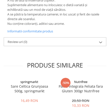
A nu se lăsa la indemâna copiilor.
Suplimentele alimentare nu inlocuiesc o dietă variată și
echilibrată sau un mod de viață sănătos.
A se păstra la temperatura camerei, in loc uscat și ferit de razele
directe ale soarelui.
Nu conține coloranți, aditivi sau arome.
Informatii conformitate produs
Review-uri
(0)
PRODUSE SIMILARE
springmarkt
Nutrifree
-50%
Sare Celtica Grunjoasa
Paine Integrala Feliata fara
500g, springmarkt
Gluten 300gr Nutrifree
16,49 RON
20,50 RON
10,33 RON