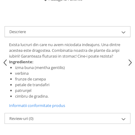
Digestie
Unturi alimentare
Imunitate
Sucuri
Memorie
Produse instant
Somn usor
Lapte
Descriere
Produse sanatate sexuala
Paste
Snacksuri
Produse pentru Ea
Exista lucruri din care nu avem niciodata indeajuns. Una dintre
Superalimente
acestea este dragostea. Combinatia noastra de plante da aripi
Potenta barbati
iubirii! Garanteaza fluturasi in stomac! Cine-i poate rezista?
Atelierul de cafea si ceaiuri
Produse pentru sportivi
Ingrediente:
Cafea
izma buna (mentha gentilis)
Proteine
verbina
Ceaiuri simple
Suplimente fitness
frunze de canepa
Ceaiuri medicinale compuse
Batoane proteice
petale de trandafiri
patrunjel
Ceaiuri Maté
Pentru antrenament
cimbru de gradina.
Cafea verde
Mama si copilul
Informatii conformitate produs
Ulei de Cocos
Produse pentru copii
Ulei de cocos de uz alimentar
Sarcina si alaptare
Review-uri
(0)
Ulei de cocos de uz cosmetic
Alte produse din Cocos