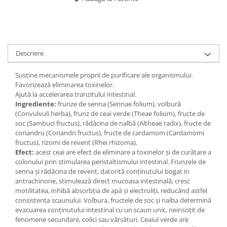
Digestie
Unturi alimentare
Imunitate
Sucuri
Memorie
Produse instant
Somn usor
Lapte
Descriere
Produse sanatate sexuala
Paste
Snacksuri
Produse pentru Ea
Susţine mecanismele proprii de purificare ale organismului.
Superalimente
Favorizează eliminarea toxinelor.
Potenta barbati
Ajută la accelerarea tranzitului intestinal.
Atelierul de cafea si ceaiuri
Produse pentru sportivi
Ingrediente:
frunze de senna (Sennae folium), volbură
Cafea
(Convulvuli herba), frunz de ceai verde (Theae folium), fructe de
Proteine
soc (Sambuci fructus), rădăcina de nalbă (Altheae radix), fructe de
Ceaiuri simple
Suplimente fitness
coriandru (Coriandri fructus), fructe de cardamom (Cardamomi
Ceaiuri medicinale compuse
Batoane proteice
fructus), rizomi de revent (Rhei rhizoma).
Efect:
acest ceai are efect de eliminare a toxinelor şi de curăţare a
Ceaiuri Maté
Pentru antrenament
colonului prin stimularea peristaltismului intestinal. Frunzele de
Cafea verde
Mama si copilul
senna şi rădăcina de revent, datorită conţinutului bogat in
Ulei de Cocos
antrachinone, stimulează direct mucoasa intestinală, cresc
Produse pentru copii
motilitatea, inhibă absorbţia de apă şi electroliţi, reducând astfel
Ulei de cocos de uz alimentar
Sarcina si alaptare
consistenţa scaunului. Volbura, fructele de soc şi nalba determină
Ulei de cocos de uz cosmetic
evacuarea conţinutului intestinal cu un scaun unic, neinsoţit de
fenomene secundare, colici sau vărsături. Ceaiul verde are
Alte produse din Cocos