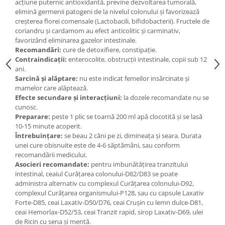
acţiune puternic antioxidantă, previne dezvoltarea tumorală,
elimină germenii patogeni de la nivelul colonului şi favorizează
creşterea florei comensale (Lactobacili, bifidobacterii). Fructele de
coriandru şi cardamom au efect anticolitic şi carminativ,
favorizând eliminarea gazelor intestinale.
Recomandări:
cure de detoxifiere, constipaţie.
Contraindicații:
enterocolite, obstrucţii intestinale, copii sub 12
ani.
Sarcină și alăptare:
nu este indicat femeilor insărcinate şi
mamelor care alăptează.
Efecte secundare şi interacţiuni:
la dozele recomandate nu se
cunosc.
Preparare:
peste 1 plic se toarnă 200 ml apă clocotită şi se lasă
10-15 minute acoperit.
Întrebuinţare:
se beau 2 căni pe zi, dimineaţa şi seara. Durata
unei cure obisnuite este de 4-6 săptămâni, sau conform
recomandării medicului.
Asocieri recomandate:
pentru imbunătăţirea tranzitului
intestinal, ceaiul Curăţarea colonului-D82/D83 se poate
administra alternativ cu complexul Curăţarea colonului-D92,
complexul Curăţarea organismului-P128, sau cu capsule Laxativ
Forte-D85, ceai Laxativ-D50/D76, ceai Cruşin cu lemn dulce-D81,
ceai Hemorlax-D52/53, ceai Tranzit rapid, sirop Laxativ-D69, ulei
de Ricin cu sena şi mentă.