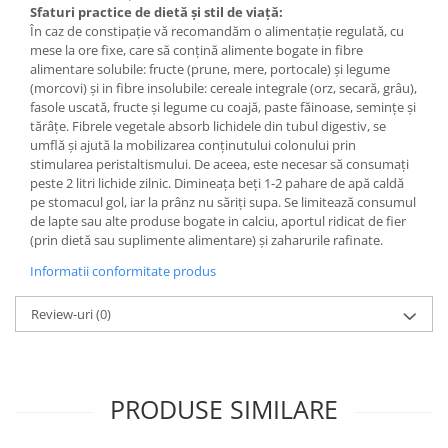
Sfaturi practice de dietă şi stil de viaţă:
În caz de constipaţie vă recomandăm o alimentaţie regulată, cu
mese la ore fixe, care să conţină alimente bogate in fibre
alimentare solubile: fructe (prune, mere, portocale) şi legume
(morcovi) şi in fibre insolubile: cereale integrale (orz, secară, grâu),
fasole uscată, fructe şi legume cu coajă, paste făinoase, seminţe şi
tărâţe. Fibrele vegetale absorb lichidele din tubul digestiv, se
umflă şi ajută la mobilizarea conţinutului colonului prin
stimularea peristaltismului. De aceea, este necesar să consumaţi
peste 2 litri lichide zilnic. Dimineaţa beţi 1-2 pahare de apă caldă
pe stomacul gol, iar la prânz nu săriţi supa. Se limitează consumul
de lapte sau alte produse bogate in calciu, aportul ridicat de fier
(prin dietă sau suplimente alimentare) şi zaharurile rafinate.
Informatii conformitate produs
Review-uri
(0)
PRODUSE SIMILARE