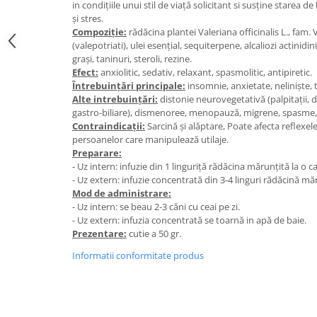
in condițiile unui stil de viață solicitant si susține starea 
Digestie
Unturi alimentare
și stres.
Imunitate
Sucuri
Compoziție:
rădăcina plantei Valeriana officinalis L., fam.
Memorie
Produse instant
(valepotriati), ulei esențial, sequiterpene, alcaliozi actinidinic
grași, taninuri, steroli, rezine.
Somn usor
Lapte
Efect:
anxiolitic, sedativ, relaxant, spasmolitic, antipiretic.
Produse sanatate sexuala
Paste
Întrebuințări principale:
insomnie, anxietate, neliniște, 
Alte intrebuințări:
distonie neurovegetativă (palpitații, d
Snacksuri
Produse pentru Ea
gastro-biliare), dismenoree, menopauză, migrene, spasme, c
Superalimente
Potenta barbati
Contraindicații:
Sarcină și alăptare, Poate afecta reflexel
Atelierul de cafea si ceaiuri
persoanelor care manipulează utilaje.
Produse pentru sportivi
Preparare:
Cafea
Proteine
- Uz intern: infuzie din 1 linguriță rădăcina mărunțită la o c
Ceaiuri simple
- Uz extern: infuzie concentrată din 3-4 linguri rădăcină măr
Suplimente fitness
Mod de administrare:
Ceaiuri medicinale compuse
Batoane proteice
- Uz intern: se beau 2-3 căni cu ceai pe zi.
Ceaiuri Maté
Pentru antrenament
- Uz extern: infuzia concentrată se toarnă in apă de baie.
Cafea verde
Prezentare:
cutie a 50 gr.
Mama si copilul
Ulei de Cocos
Informatii conformitate produs
Produse pentru copii
Ulei de cocos de uz alimentar
Sarcina si alaptare
Ulei de cocos de uz cosmetic
Alte produse din Cocos