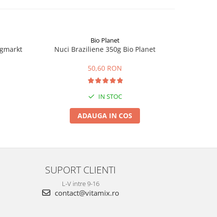
Bio Planet
ngmarkt
Nuci Braziliene 350g Bio Planet
Fai
50,60 RON
IN STOC
ADAUGA IN COS
SUPORT CLIENTI
L-V intre 9-16
contact@vitamix.ro