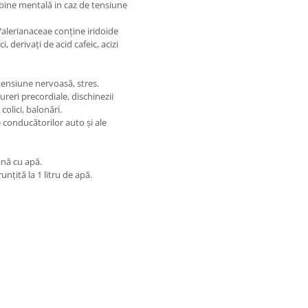
de bine mentală in caz de tensiune
 Valerianaceae conține iridoide
i, derivați de acid cafeic, acizi
tensiune nervoasă, stres.
ureri precordiale, dischinezii
olici, balonări.
e conducătorilor auto și ale
ană cu apă.
unțită la 1 litru de apă.