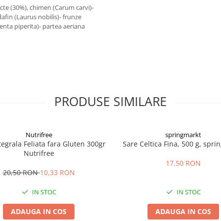
cte (30%), chimen (Carum carvi)-
afin (Laurus nobilis)- frunze
enta piperita)- partea aeriana
PRODUSE SIMILARE
Nutrifree
springmarkt
tegrala Feliata fara Gluten 300gr
Sare Celtica Fina, 500 g, spri
Nutrifree
17,50 RON
20,50 RON
10,33 RON
IN STOC
IN STOC
ADAUGA IN COS
ADAUGA IN COS