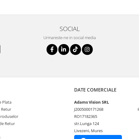
SOCIAL
Urmareste-ne in social media
DATE COMERCIALE
 Plata
Adams Vision SRL
e Retur
J2005000171268
Produselor
RO17182365
de Retur
str.Lunga 124
Livezeni, Mures
L