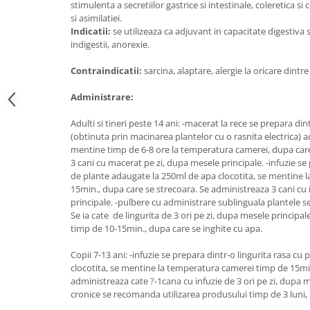
stimulenta a secretiilor gastrice si intestinale, coleretica si
Digestie
Unturi alimentare
si asimilatiei.
Imunitate
Sucuri
Indicatii:
se utilizeaza ca adjuvant in capacitate digestiva s
Memorie
Produse instant
indigestii, anorexie.
Somn usor
Lapte
Contraindicatii:
sarcina, alaptare, alergie la oricare din
Produse sanatate sexuala
Paste
Administrare:
Snacksuri
Produse pentru Ea
Superalimente
Potenta barbati
Adulti si tineri peste 14 ani: -macerat la rece se prepara din
Atelierul de cafea si ceaiuri
(obtinuta prin macinarea plantelor cu o rasnita electrica) 
Produse pentru sportivi
mentine timp de 6-8 ore la temperatura camerei, dupa care
Cafea
Proteine
3 cani cu macerat pe zi, dupa mesele principale. -infuzie se 
Ceaiuri simple
de plante adaugate la 250ml de apa clocotita, se mentine 
Suplimente fitness
15min., dupa care se strecoara. Se administreaza 3 cani cu 
Ceaiuri medicinale compuse
Batoane proteice
principale. -pulbere cu administrare sublinguala plantele se
Ceaiuri Maté
Pentru antrenament
Se ia cate de lingurita de 3 ori pe zi, dupa mesele principal
Cafea verde
timp de 10-15min., dupa care se inghite cu apa.
Mama si copilul
Ulei de Cocos
Produse pentru copii
Copii 7-13 ani: -infuzie se prepara dintr-o lingurita rasa c
Ulei de cocos de uz alimentar
clocotita, se mentine la temperatura camerei timp de 15min
Sarcina si alaptare
administreaza cate ?-1cana cu infuzie de 3 ori pe zi, dupa me
Ulei de cocos de uz cosmetic
cronice se recomanda utilizarea produsului timp de 3 luni,
Alte produse din Cocos