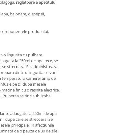
 colagoga, reglatoare a apetitului
laba, balonare, dispepsii,
tre componentele produsului.
tr-o lingurita cu pulbere
adaugata la 250ml de apa rece, se
 se strecoara. Se administreaza
prepara dintr-o lingurita cu varf
la temperatura camerei timp de
infuzie pe zi, dupa mesele
 macina fin cu o rasnita electrica.
e. Pulberea se tine sub limba
u plante adaugate la 250ml de apa
., dupa care se strecoara. Se
sele principale. In afectiunile
 urmata de o pauza de 30 de zile.