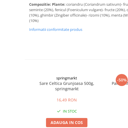
Compozitie: Plante:
coriandru (Coriandrum sativum)- fru
seminte (20%), fenicul (Foeniculum vulgare)- fructe (20%), d
(10%), ghimbir (Zingiber officinale)- rizomi (10%), menta (M
(10%)
Informatii conformitate produs
springmarkt
-50%
Sare Celtica Grunjoasa 500g,
Paine In
springmarkt
16,49 RON
IN STOC
ADAUGA IN COS