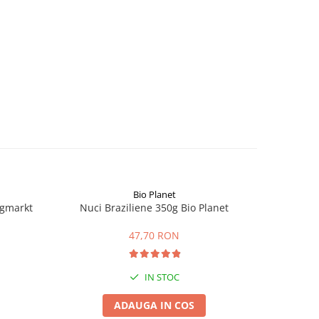
Bio Planet
ngmarkt
Nuci Braziliene 350g Bio Planet
Fai
47,70 RON
IN STOC
ADAUGA IN COS