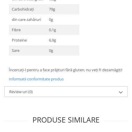
Carbohidrați
79g
din care zahăruri
0g
Fibre
0,1g
Proteine
6,9g
Sare
0g
Încercați-l pentru a face prăjituri fără gluten, nu veți fi dezamăgiți!
Informatii conformitate produs
Review-uri
(0)
PRODUSE SIMILARE