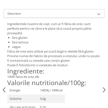
Digestie
Unturi alimentare
Imunitate
Sucuri
Descriere
Memorie
Produse instant
Somn usor
Lapte
Ingredientele noastre de copt, cum ar fi făina de orez, sunt
Produse sanatate sexuala
Paste
perfecte pentru cei cărora le place să-și coacă propria pâine
proaspătă.
Snacksuri
Produse pentru Ea
fara gluten
Superalimente
Potenta barbati
fara lactoza
Atelierul de cafea si ceaiuri
vegan
Produse pentru sportivi
Făina de orez este utilizat pe scară largă in dietele fără gluten.
Cafea
Proteine
Provine numai din fabrici de procesare a orezului, unde nu poate
Ceaiuri simple
fi contaminată cu cereale care conțin gluten.
Suplimente fitness
Poate fi folosită intr-o varietate de moduri.
Ceaiuri medicinale compuse
Batoane proteice
Ingrediente:
Ceaiuri Maté
Pentru antrenament
100% faina de orez alb.
Cafea verde
Mama si copilul
Valorile nutritionale/100g:
Ulei de Cocos
Produse pentru copii
Energie
1483kJ / 349kcal
Ulei de cocos de uz alimentar
Sarcina si alaptare
Grăsime
0,6g
Ulei de cocos de uz cosmetic
Alte produse din Cocos
din care acizi grasi
0,2g