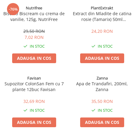
Nutrifree
PlantExtrakt
-76%
Biscuiti Biscream cu crema de
Extract din Mladite de catina
vanilie, 125g, NutriFree
rosie (Tamarix) 50ml
Plantextrakt
29,50 RON
24,20 RON
7,02 RON
IN STOC
IN STOC
ADAUGA IN COS
ADAUGA IN COS
Favisan
Zanna
Supozitor ColonSan Fem cu 7
Apa de Trandafiri, 200ml,
plante 12buc Favisan
Zanna
32,69 RON
35,50 RON
IN STOC
IN STOC
ADAUGA IN COS
ADAUGA IN COS