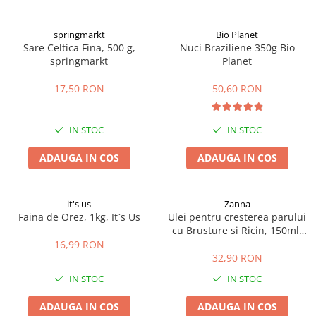
Digestie
Unturi alimentare
Imunitate
Sucuri
springmarkt
Bio Planet
Memorie
Produse instant
Sare Celtica Fina, 500 g,
Nuci Braziliene 350g Bio
springmarkt
Planet
Somn usor
Lapte
Produse sanatate sexuala
Paste
17,50 RON
50,60 RON
Snacksuri
Produse pentru Ea
Superalimente
Potenta barbati
IN STOC
IN STOC
Atelierul de cafea si ceaiuri
Produse pentru sportivi
ADAUGA IN COS
ADAUGA IN COS
Cafea
Proteine
Ceaiuri simple
Suplimente fitness
Ceaiuri medicinale compuse
Batoane proteice
it's us
Zanna
Ceaiuri Maté
Pentru antrenament
Faina de Orez, 1kg, It`s Us
Ulei pentru cresterea parului
cu Brusture si Ricin, 150ml,
Cafea verde
Mama si copilul
Zanna
16,99 RON
Ulei de Cocos
Produse pentru copii
32,90 RON
Ulei de cocos de uz alimentar
Sarcina si alaptare
IN STOC
IN STOC
Ulei de cocos de uz cosmetic
ADAUGA IN COS
ADAUGA IN COS
Alte produse din Cocos