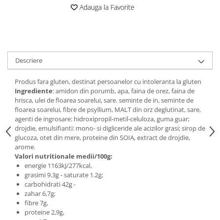
Digestie
Unturi alimentare
Adauga la Favorite
Imunitate
Sucuri
Memorie
Produse instant
Somn usor
Lapte
Produse sanatate sexuala
Paste
Descriere
Snacksuri
Produse pentru Ea
Produs fara gluten, destinat persoanelor cu intoleranta la gluten
Superalimente
Potenta barbati
Ingrediente
: amidon din porumb, apa, faina de orez, faina de
Atelierul de cafea si ceaiuri
Produse pentru sportivi
hrisca, ulei de floarea soarelui, sare. seminte de in, seminte de
floarea soarelui, fibre de psyllium, MALT din orz deglutinat, sare,
Cafea
Proteine
agenti de ingrosare: hidroxipropil-metil-celuloza, guma guar;
Ceaiuri simple
Suplimente fitness
drojdie, emulsifianti: mono- si digliceride ale acizilor grasi; sirop de
Ceaiuri medicinale compuse
glucoza, otet din mere, proteine din SOIA, extract de drojdie,
Batoane proteice
arome.
Ceaiuri Maté
Pentru antrenament
Valori nutritionale medii/100g:
Cafea verde
Mama si copilul
energie 1163kJ/277kcal,
Ulei de Cocos
grasimi 9.3g - saturate 1.2g;
Produse pentru copii
carbohidrati 42g -
Ulei de cocos de uz alimentar
Sarcina si alaptare
zahar 6,7g;
Ulei de cocos de uz cosmetic
fibre 7g,
proteine 2,9g,
Alte produse din Cocos