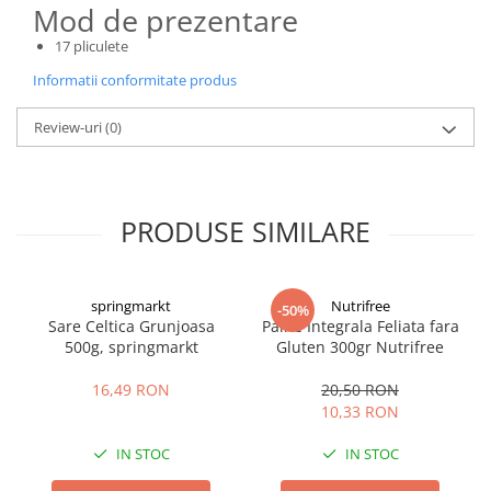
Mod de prezentare
17 pliculete
Informatii conformitate produs
Review-uri
(0)
PRODUSE SIMILARE
springmarkt
Nutrifree
-50%
Sare Celtica Grunjoasa
Paine Integrala Feliata fara
500g, springmarkt
Gluten 300gr Nutrifree
16,49 RON
20,50 RON
10,33 RON
IN STOC
IN STOC