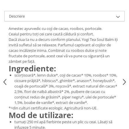
Digestie
Unturi alimentare
Imunitate
Sucuri
Descriere
Memorie
Produse instant
Somn usor
Lapte
Amestec ayurvedic cu coji de cacao, rooibos, portocale.
Produse sanatate sexuala
Paste
Ceaiul pentru toți cei care caută căldură și confort.
Dacă ziua ta nu a decurs conform planului, Yogi Tea Soul Balm iți
Snacksuri
Produse pentru Ea
invită sufletul să se relaxeze. Parfumul captivant al cojilor de
Superalimente
Potenta barbati
cacao incălzește inima. Combinat cu rooibos dulce și note
Atelierul de cafea si ceaiuri
fructate de portocale, acest ceai vă va pune cu siguranță un
Produse pentru sportivi
zâmbet pe față.
Cafea
Ingrediente:
Proteine
Ceaiuri simple
Suplimente fitness
scorțisoară*, lemn dulce*, coji de cacao* 10%, rooibos* 10%,
Ceaiuri medicinale compuse
cicoare prăjită*, hibiscus*, ghimbir*, anason*, honeybush*,
Batoane proteice
coajă de portocală* 3%, roșcovă*, extract natural din cacao*
Ceaiuri Maté
Pentru antrenament
2,5%, flori de nalbă albastră* 2%, pulbere de cacao cu
Cafea verde
Mama si copilul
conținut redus de grăsimi*, piper negru*, ulei de portocale*
Ulei de Cocos
1,5%, boabe de vanilie*, extract de vanilie*.
Produse pentru copii
*=din culturi certificate ecologic. Agricultură non-UE.
Ulei de cocos de uz alimentar
Sarcina si alaptare
Mod de utilizare:
Ulei de cocos de uz cosmetic
turnați 250 ml apă fierbinte peste un plic cu ceai. Lăsați să
Alte produse din Cocos
infuzeze 5 minute.