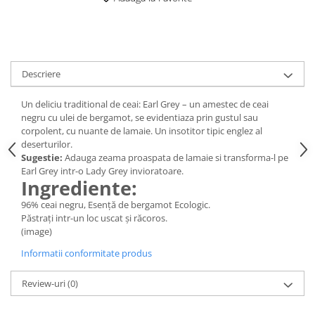
Digestie
Unturi alimentare
Imunitate
Sucuri
Memorie
Produse instant
Somn usor
Lapte
Descriere
Produse sanatate sexuala
Paste
Snacksuri
Produse pentru Ea
Un deliciu traditional de ceai: Earl Grey – un amestec de ceai
Superalimente
negru cu ulei de bergamot, se evidentiaza prin gustul sau
Potenta barbati
corpolent, cu nuante de lamaie. Un insotitor tipic englez al
Atelierul de cafea si ceaiuri
Produse pentru sportivi
deserturilor.
Cafea
Sugestie:
Adauga zeama proaspata de lamaie si transforma-l pe
Proteine
Earl Grey intr-o Lady Grey invioratoare.
Ceaiuri simple
Suplimente fitness
Ingrediente:
Ceaiuri medicinale compuse
Batoane proteice
96% ceai negru, Esență de bergamot Ecologic.
Ceaiuri Maté
Pentru antrenament
Păstraţi intr-un loc uscat şi răcoros.
Cafea verde
(image)
Mama si copilul
Ulei de Cocos
Informatii conformitate produs
Produse pentru copii
Ulei de cocos de uz alimentar
Sarcina si alaptare
Review-uri
(0)
Ulei de cocos de uz cosmetic
Alte produse din Cocos