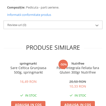
Compoziție:
Pedicuta - parti aeriene.
Informatii conformitate produs
Review-uri
(0)
PRODUSE SIMILARE
springmarkt
Nutrifree
-50%
Sare Celtica Grunjoasa
Paine Integrala Feliata fara
500g, springmarkt
Gluten 300gr Nutrifree
16,49 RON
20,50 RON
10,33 RON
IN STOC
IN STOC
ADAUGA IN COS
ADAUGA IN COS