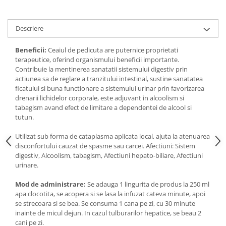
Digestie
Unturi alimentare
Imunitate
Sucuri
Descriere
Memorie
Produse instant
Somn usor
Lapte
Beneficii:
Ceaiul de pedicuta are puternice proprietati
Produse sanatate sexuala
Paste
terapeutice, oferind organismului beneficii importante.
Contribuie la mentinerea sanatatii sistemului digestiv prin
Snacksuri
Produse pentru Ea
actiunea sa de reglare a tranzitului intestinal, sustine sanatatea
Superalimente
Potenta barbati
ficatului si buna functionare a sistemului urinar prin favorizarea
Atelierul de cafea si ceaiuri
drenarii lichidelor corporale, este adjuvant in alcoolism si
Produse pentru sportivi
tabagism avand efect de limitare a dependentei de alcool si
Cafea
Proteine
tutun.
Ceaiuri simple
Suplimente fitness
Utilizat sub forma de cataplasma aplicata local, ajuta la atenuarea
Ceaiuri medicinale compuse
Batoane proteice
disconfortului cauzat de spasme sau carcei. Afectiuni: Sistem
Ceaiuri Maté
Pentru antrenament
digestiv, Alcoolism, tabagism, Afectiuni hepato-biliare, Afectiuni
urinare.
Cafea verde
Mama si copilul
Ulei de Cocos
Produse pentru copii
Mod de administrare:
Se adauga 1 lingurita de produs la 250 ml
apa clocotita, se acopera si se lasa la infuzat cateva minute, apoi
Ulei de cocos de uz alimentar
Sarcina si alaptare
se strecoara si se bea. Se consuma 1 cana pe zi, cu 30 minute
Ulei de cocos de uz cosmetic
inainte de micul dejun. In cazul tulburarilor hepatice, se beau 2
Alte produse din Cocos
cani pe zi.