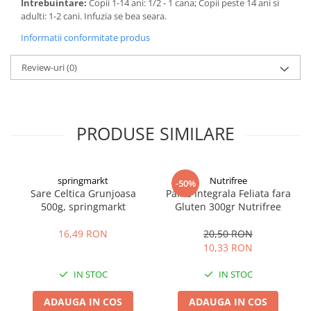
Intrebuintare:
Copii 1-14 ani: 1/2 - 1 cana; Copii peste 14 ani si
adulti: 1-2 cani. Infuzia se bea seara.
Informatii conformitate produs
Review-uri
(0)
PRODUSE SIMILARE
springmarkt
Nutrifree
-50%
Sare Celtica Grunjoasa
Paine Integrala Feliata fara
500g, springmarkt
Gluten 300gr Nutrifree
16,49 RON
20,50 RON
10,33 RON
IN STOC
IN STOC
ADAUGA IN COS
ADAUGA IN COS