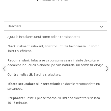
Digestie
Unturi alimentare
Imunitate
Sucuri
Memorie
Produse instant
Somn usor
Lapte
Descriere
Produse sanatate sexuala
Paste
Snacksuri
Produse pentru Ea
Ajuta la instalarea unui somn odihnitor si sanatos
Superalimente
Potenta barbati
Efect:
Calmant, relaxant, linistitor. Infuzia favorizeaza un somn
Atelierul de cafea si ceaiuri
Produse pentru sportivi
linistit si eficient.
Cafea
Proteine
Recomandari:
Infuzia se va consuma seara inainte de culcare,
Ceaiuri simple
Suplimente fitness
deoarece induce cu blandete, pe cale naturala, un somn fiziologic.
Ceaiuri medicinale compuse
Batoane proteice
Contraindicatii:
Sarcina si alaptare.
Ceaiuri Maté
Pentru antrenament
Cafea verde
Mama si copilul
Efecte secundare si interactiuni:
La dozele recomandate nu
Ulei de Cocos
se cunosc.
Produse pentru copii
Ulei de cocos de uz alimentar
Sarcina si alaptare
Preparare:
Peste 1 plic se toarna 200 ml apa clocotita si se lasa
Ulei de cocos de uz cosmetic
10-15 minute.
Alte produse din Cocos