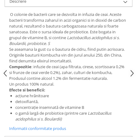
Descriere
Digestie
Unturi alimentare
Imunitate
Sucuri
O colonie de bacterii care se dezvolta in infuzia de ceai. Aceste
Memorie
Produse instant
bacterii transforma zaharul in acizi organici si in dioxid de carbon
natural, rezultand o bautura carbogazoasa naturala si foarte
Somn usor
Lapte
sanatoasa. Este o sursa ideala de probiotice. Este bogata in
Produse sanatate sexuala
Paste
grupul de vitamine B, si contine
Lactobacillus acidophilus si s.
Snacksuri
Boulardii, probiotice. S
Produse pentru Ea
Se aseamana la gust cu o bautura de cidru, fiind putin acrisoara.
Superalimente
Potenta barbati
Originile bauturii Kombucha vin din jurul anului 250, din China,
Atelierul de cafea si ceaiuri
Produse pentru sportivi
fiind denumita elixirul imortalitatii.
Compozitie
: infuzie de ceai (apa filtrata, cirese, scortisoara 0.2%
Cafea
Proteine
si frunze de ceai verde 0.2%), zahar, culturi de kombucha,
Ceaiuri simple
Suplimente fitness
Produsul contine alcool 1.2% din fermentatie naturala.
Un produs 100% natural.
Ceaiuri medicinale compuse
Batoane proteice
Efecte si beneficii:
Ceaiuri Maté
Pentru antrenament
acțiune hrănitoare
Cafea verde
detoxifiantă,
Mama si copilul
concentrație insemnată de vitamine B
Ulei de Cocos
Produse pentru copii
o gamă largă de probiotice (printre care
Lactobacillus
Ulei de cocos de uz alimentar
acidophilus si s. Boulardii)
Sarcina si alaptare
Ulei de cocos de uz cosmetic
Informatii conformitate produs
Alte produse din Cocos