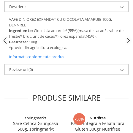
Digestie
Unturi alimentare
Descriere
Imunitate
Sucuri
Memorie
Produse instant
VAFE DIN OREZ EXPANDAT CU CIOCOLATA AMARUIE 100G,
DENNREE
Somn usor
Lapte
Ingrediente:
Ciocolata amaruie*(55%)(masa de cacao*, zahar de
Produse sanatate sexuala
Paste
trestie* brut, unt de cacao*), orez expandat(45%).
Snacksuri
Greutate:
100g
Produse pentru Ea
*provin din agricultura ecologica.
Superalimente
Potenta barbati
Informatii conformitate produs
Atelierul de cafea si ceaiuri
Produse pentru sportivi
Cafea
Proteine
Review-uri
(0)
Ceaiuri simple
Suplimente fitness
Ceaiuri medicinale compuse
Batoane proteice
Ceaiuri Maté
Pentru antrenament
PRODUSE SIMILARE
Cafea verde
Mama si copilul
Ulei de Cocos
Produse pentru copii
Ulei de cocos de uz alimentar
Sarcina si alaptare
springmarkt
Nutrifree
-50%
Ulei de cocos de uz cosmetic
Sare Celtica Grunjoasa
Paine Integrala Feliata fara
500g, springmarkt
Gluten 300gr Nutrifree
Alte produse din Cocos