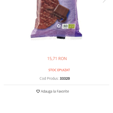
Afectiuni cronice
Dulciuri, patiserii
Produse pentru plaja
Geluri de dus naturale
Sanatatea ochilor
Indulcitori
Vopsele
Hepato-biliare
Miere
Produse de uz casnic
Depresie, anxietate
Patiserii
Diabet
Bomboane
Produse pentru bucatarie
Glanda tiroida
Gume de mestecat
Produse igienizare
Probleme renale
Siropuri, gemuri
Deodorante
Prostata, urologie
Ciocolata
Igiena orala
Sistem nervos
Batoane de cereale si fructe
Relaxare
15,71 RON
Sistemul osos
Miere Manuka
Protectie antivirala
Produse naturiste
Mancare sanatoasa
Sare de baie
STOC EPUIZAT
Sapunuri
Detoxifiere
Cereale
Cod Produs:
33320
Detergenti Bio
Antiinflamator
Leguminoase
Antioxidanti
Paine, faina si mixuri
Adauga la Favorite
Antitumorale
Sosuri
Articulatii sanatoase
Uleiuri alimentare
Cardiovasculare
Ulei CBD