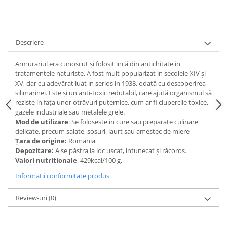
Digestie
Unturi alimentare
Imunitate
Sucuri
Memorie
Produse instant
Descriere
Somn usor
Lapte
Produse sanatate sexuala
Paste
Armurariul era cunoscut şi folosit incă din antichitate in
Snacksuri
tratamentele naturiste. A fost mult popularizat in secolele XIV şi
Produse pentru Ea
XV, dar cu adevărat luat in serios in 1938, odată cu descoperirea
Superalimente
Potenta barbati
silimarinei. Este şi un anti-toxic redutabil, care ajută organismul să
Atelierul de cafea si ceaiuri
Produse pentru sportivi
reziste in faţa unor otrăvuri puternice, cum ar fi ciupercile toxice,
gazele industriale sau metalele grele.
Cafea
Proteine
Mod de utilizare
: Se foloseste in cure sau preparate culinare
Ceaiuri simple
Suplimente fitness
delicate, precum salate, sosuri, iaurt sau amestec de miere
Ceaiuri medicinale compuse
Ţara de origine:
Romania
Batoane proteice
Depozitare:
A se păstra la loc uscat, intunecat şi răcoros.
Ceaiuri Maté
Pentru antrenament
Valori nutritionale
429kcal/100 g,
Cafea verde
Mama si copilul
Informatii conformitate produs
Ulei de Cocos
Produse pentru copii
Ulei de cocos de uz alimentar
Sarcina si alaptare
Review-uri
(0)
Ulei de cocos de uz cosmetic
Alte produse din Cocos