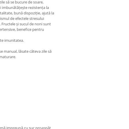
zile să se bucure de soare,
i imbunătățește rezistența la
talitate, bună dispoziție, ajută la
ismul de efectele stresului
. Fructele și sucul de noni sunt
pertensive, benefice pentru
ște imunitatea.
se manual, lăsate câteva zile să
 maturare.
sumă impreună cu suc proaspăt