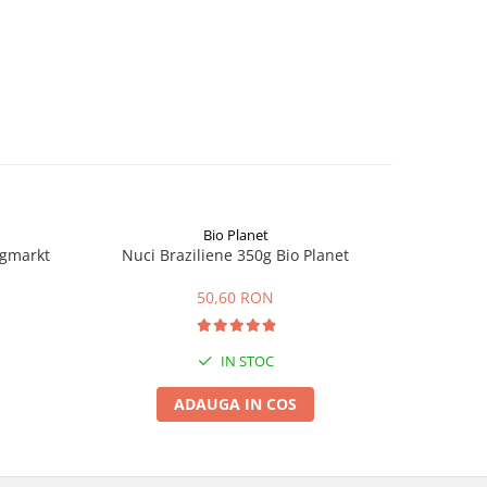
Bio Planet
ngmarkt
Nuci Braziliene 350g Bio Planet
Fai
50,60 RON
IN STOC
ADAUGA IN COS