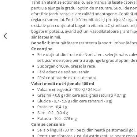
Tahitian atent selecționate, culese manual și lăsate câteva 
Digestie
Unturi alimentare
pentru a ajunge la gradul optim de maturare. Sucul de non
Imunitate
Sucuri
efort fizic (anduranța) și are calități adaptogene. Conferă vi
Memorie
Produse instant
reglarea somnului. Fortifică imunitatea și protejează organ
oxidativ prin conținutul bogat in vitamina C și antioxidanți
Somn usor
Lapte
bogate in potasiu, având acțiuni vasodilatatoare și antihi
Produse sanatate sexuala
Paste
sănătatea inimii.
Beneficii
: Îmbunătățește rezistența la sport. Îmbunătățe
Snacksuri
Produse pentru Ea
Ce conține
Superalimente
Potenta barbati
Este obținut din fructe de Noni atent selecționate, cule
Atelierul de cafea si ceaiuri
se bucure de soare pentru a ajunge la gradul optim de
Produse pentru sportivi
Suc organic 100%, presat la rece.
Cafea
Proteine
Fără adaos de apă sau zahăr.
Ceaiuri simple
Fără conținut de extract de noni.
Suplimente fitness
Valori medii nutriționale 100 ml
Ceaiuri medicinale compuse
Batoane proteice
Valoare energetică - 100 KJ / 24 Kcal
Ceaiuri Maté
Pentru antrenament
Grăsimi < 0,8 g (din care acizi grași saturați < 0,1 g)
Cafea verde
Glucide - 0,7 - 5,9 g (din care zaharuri - 0 g)
Mama si copilul
Proteine - 0,4 1 g
Ulei de Cocos
Produse pentru copii
Sare - 0,2 - 0,0 4 g
Ulei de cocos de uz alimentar
Potasiu - 165 - 273 mg
Sarcina si alaptare
Cum se consumă
Ulei de cocos de uz cosmetic
Se ia o lingură (30 ml) pe zi, dimineață pe stomacul gol.
Alte produse din Cocos
Pentru ameliorarea gustului astringent, se poate con