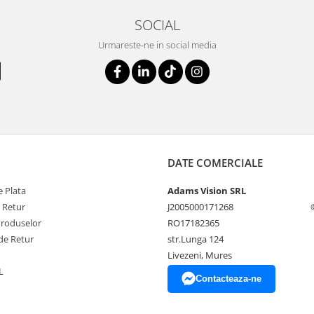
SOCIAL
Urmareste-ne in social media
DATE COMERCIALE
 Plata
Adams Vision SRL
e Retur
J2005000171268
Produselor
RO17182365
de Retur
str.Lunga 124
Livezeni, Mures
L
Contacteaza-ne