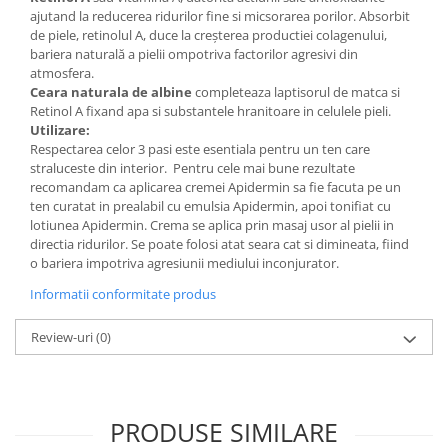
ajutand la reducerea ridurilor fine si micsorarea porilor. Absorbit
de piele, retinolul A, duce la creşterea productiei colagenului,
bariera naturală a pielii ompotriva factorilor agresivi din
atmosfera.
Ceara naturala de albine
completeaza laptisorul de matca si
Retinol A fixand apa si substantele hranitoare in celulele pieli.
Utilizare:
Respectarea celor 3 pasi este esentiala pentru un ten care
straluceste din interior. Pentru cele mai bune rezultate
recomandam ca aplicarea cremei Apidermin sa fie facuta pe un
ten curatat in prealabil cu emulsia Apidermin, apoi tonifiat cu
lotiunea Apidermin. Crema se aplica prin masaj usor al pielii in
directia ridurilor. Se poate folosi atat seara cat si dimineata, fiind
o bariera impotriva agresiunii mediului inconjurator.
Informatii conformitate produs
Review-uri
(0)
PRODUSE SIMILARE