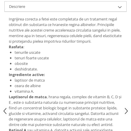
Digestie
Unturi alimentare
Descriere
Imunitate
Sucuri
Memorie
Produse instant
Ingrijirea corecta a fetei este completata de un tratament regal
obtinut din substanta ce hraneste regina albinelor. Principiile
Somn usor
Lapte
nutritive ale acestei creme accelereaza circulatia sangelui in piele,
Produse sanatate sexuala
Paste
mentine apa in tesuri, regenereaza celulele pielii, dand elasticitate
Snacksuri
si protejandu pielea impotriva ridurilor timpurii.
Produse pentru Ea
Rasfata
:
Superalimente
Potenta barbati
tenurile uscate
Atelierul de cafea si ceaiuri
Produse pentru sportivi
tenuri foarte uscate
obosite
Cafea
Proteine
deshidratate.
Ceaiuri simple
Suplimente fitness
Ingrediente active:
laptisor de matca
Ceaiuri medicinale compuse
Batoane proteice
ceara de albine
Ceaiuri Maté
Pentru antrenament
vitamina A.
Cafea verde
Laptisorul de matca
, hrana regala, complex de vitamin B, C, D şi
Mama si copilul
E , este o substanta naturala cu numeroase principii nutritive,
Ulei de Cocos
Produse pentru copii
fiind un concentrat biologic bogat in substante proteice: lipide,
Ulei de cocos de uz alimentar
glucide si vitamine, activand circulatia sangelui. Datorita actiunii
Sarcina si alaptare
de regenerare asupra celulelor, laptisorul de matca este una
Ulei de cocos de uz cosmetic
dintre cele mai puternice substante naturale cu efect antirid.
Alte produse din Cocos
Retinol A
sau vitamina A, datorita actiunii sale antioxidante