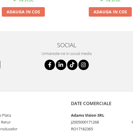
IN STOC
IN STOC
ADAUGA IN COS
ADAUGA IN COS
SOCIAL
Urmareste-ne in social media
DATE COMERCIALE
 Plata
Adams Vision SRL
e Retur
J2005000171268
Produselor
RO17182365