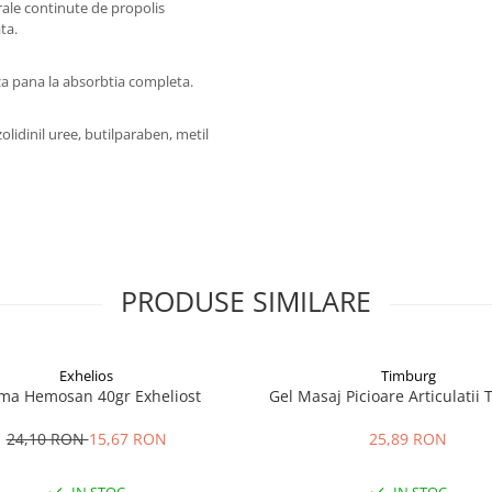
turale continute de propolis
ta.
aza pana la absorbtia completa.
zolidinil uree, butilparaben, metil
PRODUSE SIMILARE
Exhelios
Timburg
ma Hemosan 40gr Exheliost
Gel Masaj Picioare Articulatii
24,10 RON
15,67 RON
25,89 RON