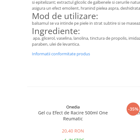
si epitelizant; extractul glicolic de galbenele si cerurile na
Digestie
Unturi alimentare
asigura un efect emolient, hranind pielea aspra, deshidrata
Imunitate
Sucuri
Mod de utilizare:
Memorie
Produse instant
balsamul se va intinde pe piele in strat subtire si se mase
Somn usor
Lapte
Ingrediente:
Produse sanatate sexuala
Paste
apa, glicerol, vaselina, lanolina, tinctura de propolis, imida
Snacksuri
paraben, ulei de levantica.
Produse pentru Ea
Superalimente
Potenta barbati
Informatii conformitate produs
Atelierul de cafea si ceaiuri
Produse pentru sportivi
Cafea
Proteine
Ceaiuri simple
Suplimente fitness
Ceaiuri medicinale compuse
Batoane proteice
Ceaiuri Maté
Pentru antrenament
Cafea verde
Mama si copilul
Onedia
-35%
Ulei de Cocos
Gel cu Efect de Racire 500ml One
Cre
Produse pentru copii
Reumatic
Ulei de cocos de uz alimentar
Sarcina si alaptare
Ulei de cocos de uz cosmetic
20,40 RON
Alte produse din Cocos