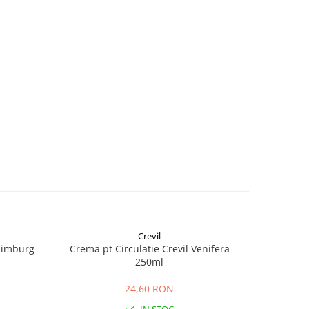
Crevil
 Timburg
Crema pt Circulatie Crevil Venifera
Crema Cas
250ml
24,60 RON