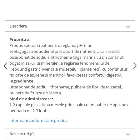
Digestie
Unturi alimentare
Imunitate
Sucuri
Memorie
Produse instant
Descriere
Somn usor
Lapte
Produse sanatate sexuala
Paste
Propritati:
Snacksuri
Produs special creat pentru reglarea pH-ului
Produse pentru Ea
esofagogastroduodenal prin aport de nutrienti alcalinizanti:
Superalimente
Potenta barbati
bicarbonat de sodiu si lithothame (alga marina cu un continut
Atelierul de cafea si ceaiuri
Produse pentru sportivi
bogat in saruri si minerale); si reglarea fenomenului de
`rebound`gastric. Menta si musetelul `plante reci`, cu continuturi
Cafea
Proteine
ridicate de azulene si menthol, favorizeaza confortul digestiv.
Ceaiuri simple
Suplimente fitness
Ingrediente:
Ceaiuri medicinale compuse
Bicarbonat de sodiu, lithothame, pulbere de flori de Musetel,
Batoane proteice
pulbere de frunze de Menta.
Ceaiuri Maté
Pentru antrenament
Mod de administrare:
Cafea verde
Mama si copilul
1-2 capsule pe zi dupa mesele principale cu un pahar de apa, pe o
Ulei de Cocos
perioada de 2-3 luni.
Produse pentru copii
Ulei de cocos de uz alimentar
Informatii conformitate produs
Sarcina si alaptare
Ulei de cocos de uz cosmetic
Review-uri
(0)
Alte produse din Cocos