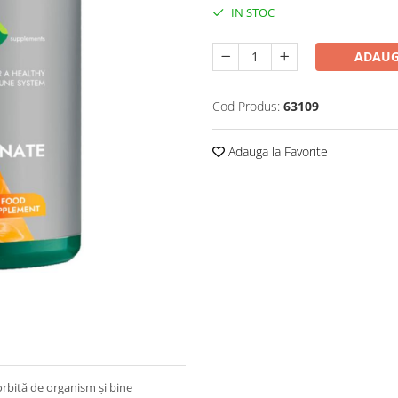
IN STOC
ADAUG
Cod Produs:
63109
Adauga la Favorite
orbită de organism și bine