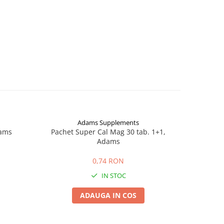
Adams Supplements
dams
Pachet Super Cal Mag 30 tab. 1+1,
Magneziu 
Adams
0,74 RON
IN STOC
ADAUGA IN COS