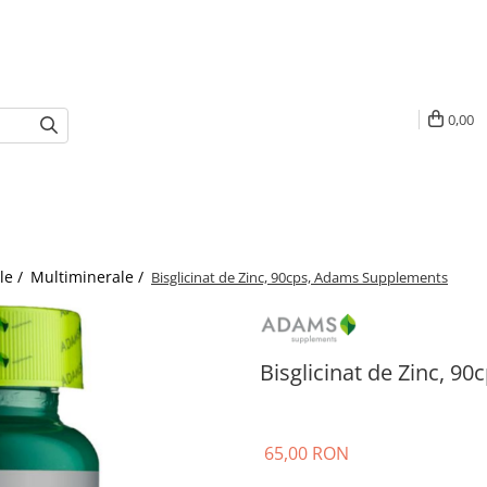
0,00
le /
Multiminerale /
Bisglicinat de Zinc, 90cps, Adams Supplements
Bisglicinat de Zinc, 
65,00 RON