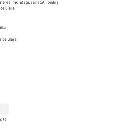
erea imunității, sănătății pielii și
celulare.
ilor
a celulară
2011