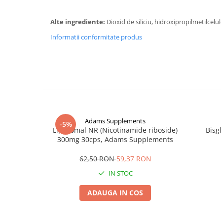
Alte ingrediente:
Dioxid de siliciu, hidroxipropilmetilcel
Informatii conformitate produs
Adams Supplements
-5%
Liposomal NR (Nicotinamide riboside)
Bisg
300mg 30cps, Adams Supplements
62,50 RON
59,37 RON
IN STOC
ADAUGA IN COS