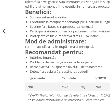
tolerată la nivel gastric. Suplimentarea cu zinc ajută la susțin
Digestie
Unturi alimentare
echilibrului hormonal, fiind esențial in numeroase procese 
Imunitate
Sucuri
Beneficii:
Memorie
Produse instant
Sprijină sistemul imunitar
Somn usor
Lapte
Contribuie la menținerea sănătății pielii, părului și unghi
Susține fertilitatea și reproducerea normală
Produse sanatate sexuala
Paste
Participă la sinteza normală a proteinelor și la diviziune
Snacksuri
Produse pentru Ea
Protejează celulele impotriva stresului oxidativ
Mod de administrare:
Superalimente
Potenta barbati
Luați 1 capsulă la 2 zile, după o masă principală.
Atelierul de cafea si ceaiuri
Produse pentru sportivi
Recomandat pentru:
Cafea
Proteine
Întărirea imunității
Ceaiuri simple
Probleme dermatologice sau căderea părului
Suplimente fitness
Bărbați activi – susținerea nivelului de testosteron
Ceaiuri medicinale compuse
Batoane proteice
Detoxifiere celulară și susținerea vederii
Ceaiuri Maté
Pentru antrenament
Ingrediente
Cantitate
VNR*%
Cafea verde
Mama si copilul
Zinc
50.00
mg
500
Ulei de Cocos
Produse pentru copii
Ulei de cocos de uz alimentar
* (VNR) *Valori Nutritionale de referinta cf.Reg.nr. 1169/
Sarcina si alaptare
** Valoarea Nutritionale de referinta nu este stabilita
Ulei de cocos de uz cosmetic
Alte produse din Cocos