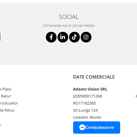
SOCIAL
Urmareste-ne in social media
DATE COMERCIALE
 Plata
Adams Vision SRL
e Retur
J2005000171268
Produselor
RO17182365
de Retur
str.Lunga 124
Livezeni, Mures
L
Contacteaza-ne