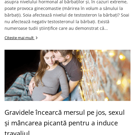
asupra nivelului hormonal al bărbaților și, în cazuri extreme,
Afectiuni cronice
Dulciuri, patiserii
Produse pentru plaja
poate provoca ginecomastie (mărirea în volum a sânului la
Geluri de dus naturale
Sanatatea ochilor
Indulcitori
bărbați). Soia afectează nivelul de testosteron la bărbați? Soai
Vopsele
Hepato-biliare
Miere
nu afectează negativ testosteronul la bărbați. Există
Produse de uz casnic
Depresie, anxietate
Patiserii
numeroase tudii științifice care au demonstrat că...
Diabet
Bomboane
Produse pentru bucatarie
Citeste mai mult
Glanda tiroida
Gume de mestecat
Produse igienizare
Probleme renale
Siropuri, gemuri
Deodorante
Prostata, urologie
Ciocolata
Igiena orala
Sistem nervos
Batoane de cereale si fructe
Relaxare
Sistemul osos
Miere Manuka
Protectie antivirala
Produse naturiste
Mancare sanatoasa
Sare de baie
Sapunuri
Detoxifiere
Cereale
Detergenti Bio
Antiinflamator
Leguminoase
Antioxidanti
Paine, faina si mixuri
Gravidele încearcă mersul pe jos, sexul
Antitumorale
Sosuri
și mâncarea picantă pentru a induce
Articulatii sanatoase
Uleiuri alimentare
Cardiovasculare
Ulei CBD
travaliul