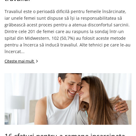
Digestie
Unturi alimentare
Imunitate
Sucuri
Travaliul este o perioadă dificilă pentru femeile însărcinate,
iar unele femei sunt dispuse să își ia responsabilitatea să
Memorie
Produse instant
grăbească acest proces pentru a atenua disconfortul sarcinii.
Somn usor
Lapte
Dintre cele 201 de femei care au raspuns la sondaj într-un
Produse sanatate sexuala
Paste
spital din Midwestern, 102 (50,7%) au folosit aceste metode
Snacksuri
Produse pentru Ea
pentru a încerca să inducă travaliul. Alte tehnici pe care le-au
Superalimente
încercat...
Potenta barbati
Atelierul de cafea si ceaiuri
Produse pentru sportivi
Citeste mai mult
Cafea
Proteine
Ceaiuri simple
Suplimente fitness
Ceaiuri medicinale compuse
Batoane proteice
Ceaiuri Maté
Pentru antrenament
Cafea verde
Mama si copilul
Ulei de Cocos
Produse pentru copii
Ulei de cocos de uz alimentar
Sarcina si alaptare
Ulei de cocos de uz cosmetic
Alte produse din Cocos