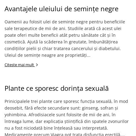
Avantajele uleiului de semințe negre
Oamenii au folosit ulei de semințe negre pentru beneficiile
sale terapeutice de mii de ani. Studiile arată că acest ulei
poate oferi multe beneficii atât petru sănătate cât și în
cosmetică. Ajută la scăderea în greutate, îmbunătățirea
condițiilor pielii și chiar tratarea cancerului și diabetului.
Uleiul de semințe neagre are proprietăți...
Citeste mai mult
Plante ce sporesc dorința sexuală
Prinicipalele trei plante care sporesc funcția sexuală, în mod
deosebit, fără efecte secundare sunt: ginseng, sofran și
yohimbina. Afrodisiacele sunt folosite de mii de ani, în
întreaga lume, dar explicația științifică din spatele zvonurilor
nu a fost niciodată bine înțeleasă sau interpretată.
Medicamente precum Viagra pot trata disfuncția erectilă,...