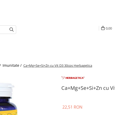
0,00
/
Imunitate /
Ca+Mg+Se+Si+Zn cu Vit D3 30cps Herbagetica
Ca+Mg+Se+Si+Zn cu Vi
22,51 RON