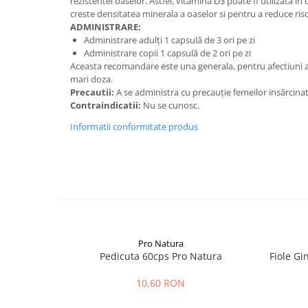
rezistentei oaselor. Astfel, vitamina D3 poate fi utilizata in
creste densitatea minerala a oaselor si pentru a reduce riscu
ADMINISTRARE:
Administrare adulți 1 capsulă de 3 ori pe zi
Administrare copii 1 capsulă de 2 ori pe zi
Aceasta recomandare este una generala, pentru afectiuni a
mari doza.
Precautii:
A se administra cu precauţie femeilor insărcinat
Contraindicatii:
Nu se cunosc.
Informatii conformitate produs
Pro Natura
Pedicuta 60cps Pro Natura
Fiole Gi
10,60 RON