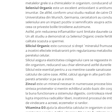
metalelor grele si a chimicalelor in organism, conducand ult
Seleniul Organic
este un excelent antioxidant si antitumo
imunitar. De altfel, conform unui studiu realizat de catre C
Universitatea din Munich, Germania, cercetatorii au concl
seleniului are un impact pozitiv si semnificativ asupra activit
ceea ce priveste bolile tiroidiene autoimune.
Astfel, prin reducerea inflamatiilor sunt limitate daunele ca
Un alt studiu a demonstrat ca Seleniul Organic creste fertil
calitate scazuta a spermei.
Siliciul Organic
este cunoscut si drept `mineralul frumuse
a incetini efectele imbatranirii prin regularizarea metabolism
peretelui celular.
Siliciul asigura elasticitatea colagenului care se regaseste in
din organism, reducand sau chiar eliminand astfel durerile 
Siliciul este esential pentru a va mentine oasele sanatoase 
calciului de catre oase. Altfel, calciul ajunge in alte parti d
peretii arterelor si pe cei ai inimii.
Zincul
este un mineral necesar in numeroase procese bioc
sinteza proteinelor si mentin echilibrul acido-bazic din corp
la buna functionare a sistemului digestiv, controleaza nivel
lupta impotriva radicalilor liberi, incetinind procesul de im
de vindecare a acneei, eczemelor si ranilor.
Vitamina D3
ajuta la absorbtia calciului in organism si co