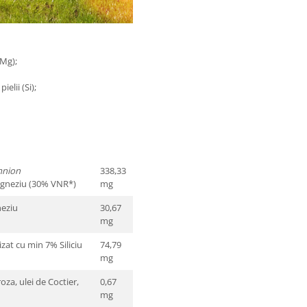
(Mg);
elii (Si);
mnion
338,33
Magneziu (30% VNR*)
mg
gneziu
30,67
mg
izat cu min 7% Siliciu
74,79
mg
za, ulei de Coctier,
0,67
mg