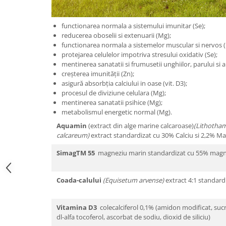
functionarea normala a sistemului imunitar (Se);
reducerea oboselii si extenuarii (Mg);
functionarea normala a sistemelor muscular si nervos 
protejarea celulelor impotriva stresului oxidativ (Se);
mentinerea sanatatii si frumusetii unghiilor, parului si a pi
creșterea imunității (Zn);
asigură absorbția calciului in oase (vit. D3);
procesul de diviziune celulara (Mg);
mentinerea sanatatii psihice (Mg);
metabolismul energetic normal (Mg).
Aquamin
(extract din alge marine calcaroase)
(Lithotha
calcareum)
extract standardizat cu 30% Calciu si 2,2% 
SimagTM 55
magneziu marin standardizat cu 55% ma
Coada-calului
(Equisetum arvense)
extract 4:1 standard
Vitamina D3
colecalciferol 0,1% (amidon modificat, sucro
dl-alfa tocoferol, ascorbat de sodiu, dioxid de siliciu)