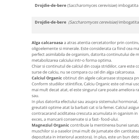
Drojdie-de-bere
(Saccharomyces cerevisiae) imbogatita 
Drojdie-de-bere
(Saccharomyces cerevisiae)
imbogatit
Alga calcaroasa
a atras atentia cercetatorilor prin conti
oligoelemente si minerale. Este considerata ca fiind cea mai
perfect asimilabila de organism, datorita continutului de ma
metabolizarea calciului intr-o forma optima.
Chiar si continutul de
calciul din coaja stridiilor, care est
surse de calciu, nu se compara cu cel din alga calcaroasa.
Calciul Organic
obtinut din algele calcaroase stopeaza pr
Conform studiilor stiintifice, Calciu Organic este cel mai us
mai mult decat atat, el este singurul care poate ameliora ra
sau.
In plus datorita efectului sau asupra sistemului hormonal, 
greutatii optime atat la barbati cat si la femei. Calciul asi
contracarand aciditatea crescuta acumulata in oganism in
exces, a mancarii conservate si a fast- food-ului.
Magneziul Organic
contribuie la mentinerea bunei sanatat
muschilor si a oaselor (mai mult de jumatate din cantitat
depozitata in interiorul acestora). In plus, este un bun det