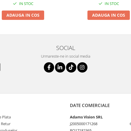
IN STOC
IN STOC
ADAUGA IN COS
ADAUGA IN COS
SOCIAL
Urmareste-ne in social media
DATE COMERCIALE
 Plata
Adams Vision SRL
e Retur
J2005000171268
Produselor
RO17182365