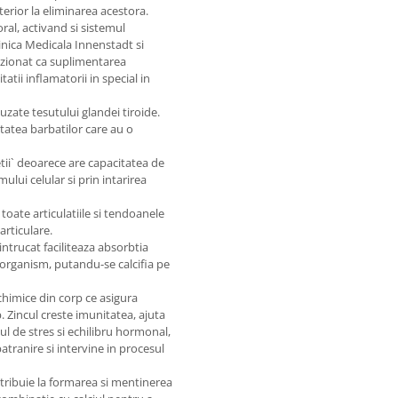
erior la eliminarea acestora.
ral, activand si sistemul
linica Medicala Innenstadt si
uzionat ca suplimentarea
atii inflamatorii in special in
uzate tesutului glandei tiroide.
itatea barbatilor care au o
tii` deoarece are capacitatea de
ului celular si prin intarirea
 toate articulatiile si tendoanele
articulare.
intrucat faciliteaza absorbtia
in organism, putandu-se calcifia pe
himice din corp ce asigura
. Zincul creste imunitatea, ajuta
ul de stres si echilibru hormonal,
batranire si intervine in procesul
ntribuie la formarea si mentinerea