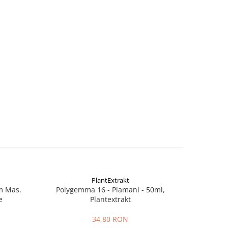
PlantExtrakt
m Mas.
Polygemma 16 - Plamani - 50ml,
Polen Cr
e
Plantextrakt
34,80 RON