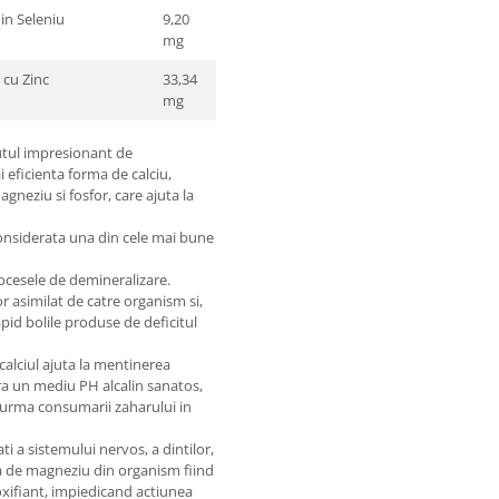
in Seleniu
9,20
mg
a cu Zinc
33,34
mg
nutul impresionant de
 eficienta forma de calciu,
gneziu si fosfor, care ajuta la
e considerata una din cele mai bune
ocesele de demineralizare.
or asimilat de catre organism si,
pid bolile produse de deficitul
calciul ajuta la mentinerea
gura un mediu PH alcalin sanatos,
 urma consumarii zaharului in
i a sistemului nervos, a dintilor,
ea de magneziu din organism fiind
oxifiant, impiedicand actiunea