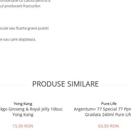
 combinatie cu calciul pentru a
l producerii fracturilor.
cute sau foarte grave puteti
e sau care alapteaza.
PRODUSE SIMILARE
Yong Kang
Pure Life
nkgo Ginseng & Royal Jelly 10buc
Argentum+ 77 Special 77 Pp
Yong Kang
Gradata 240ml Pure Lif
15,50 RON
63,50 RON