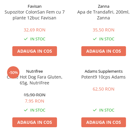
Favisan
Zanna
Supozitor ColonSan Fem cu 7
Apa de Trandafiri, 200ml,
plante 12buc Favisan
Zanna
32,69 RON
35,50 RON
IN STOC
IN STOC
ADAUGA IN COS
ADAUGA IN COS
Nutrifree
Adams Supplements
-50%
Chifle Hot Dog Fara Gluten,
Potent9 10cps Adams
65g, NutriFree
62,50 RON
15,90 RON
7,95 RON
IN STOC
IN STOC
ADAUGA IN COS
ADAUGA IN COS