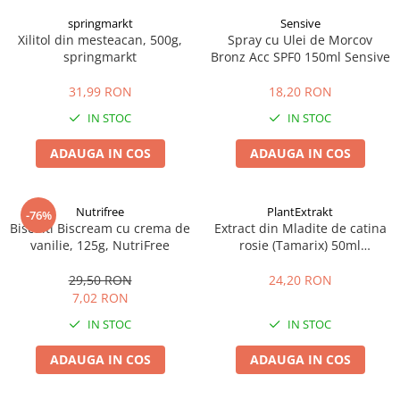
springmarkt
Sensive
Xilitol din mesteacan, 500g,
Spray cu Ulei de Morcov
springmarkt
Bronz Acc SPF0 150ml Sensive
31,99 RON
18,20 RON
IN STOC
IN STOC
ADAUGA IN COS
ADAUGA IN COS
Nutrifree
PlantExtrakt
-76%
Biscuiti Biscream cu crema de
Extract din Mladite de catina
vanilie, 125g, NutriFree
rosie (Tamarix) 50ml
Plantextrakt
29,50 RON
24,20 RON
7,02 RON
IN STOC
IN STOC
ADAUGA IN COS
ADAUGA IN COS