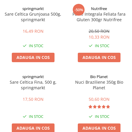
Digestie
Unturi alimentare
springmarkt
Nutrifree
-50%
Imunitate
Sucuri
Sare Celtica Grunjoasa 500g,
Paine Integrala Feliata fara
Memorie
Produse instant
springmarkt
Gluten 300gr Nutrifree
Somn usor
Lapte
16,49 RON
20,50 RON
Produse sanatate sexuala
Paste
10,33 RON
Snacksuri
Produse pentru Ea
IN STOC
IN STOC
Superalimente
Potenta barbati
Atelierul de cafea si ceaiuri
ADAUGA IN COS
ADAUGA IN COS
Produse pentru sportivi
Cafea
Proteine
Ceaiuri simple
Suplimente fitness
springmarkt
Bio Planet
Ceaiuri medicinale compuse
Sare Celtica Fina, 500 g,
Nuci Braziliene 350g Bio
Batoane proteice
springmarkt
Planet
Ceaiuri Maté
Pentru antrenament
Cafea verde
Mama si copilul
17,50 RON
50,60 RON
Ulei de Cocos
Produse pentru copii
Ulei de cocos de uz alimentar
Sarcina si alaptare
IN STOC
IN STOC
Ulei de cocos de uz cosmetic
ADAUGA IN COS
ADAUGA IN COS
Alte produse din Cocos