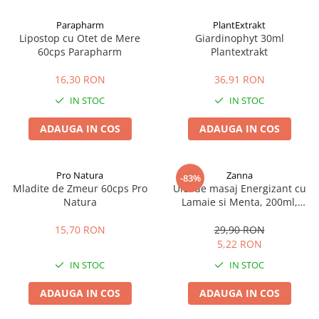
Afectiuni cronice
Dulciuri, patiserii
Produse pentru plaja
Geluri de dus naturale
Parapharm
PlantExtrakt
Sanatatea ochilor
Indulcitori
Lipostop cu Otet de Mere
Giardinophyt 30ml
Vopsele
Hepato-biliare
Miere
60cps Parapharm
Plantextrakt
Produse de uz casnic
Depresie, anxietate
Patiserii
16,30 RON
36,91 RON
Diabet
Bomboane
Produse pentru bucatarie
IN STOC
IN STOC
Glanda tiroida
Gume de mestecat
Produse igienizare
Probleme renale
Siropuri, gemuri
Deodorante
ADAUGA IN COS
ADAUGA IN COS
Prostata, urologie
Ciocolata
Igiena orala
Sistem nervos
Batoane de cereale si fructe
Relaxare
Sistemul osos
Miere Manuka
Protectie antivirala
Pro Natura
Zanna
-83%
Mladite de Zmeur 60cps Pro
Ulei de masaj Energizant cu
Produse naturiste
Mancare sanatoasa
Sare de baie
Natura
Lamaie si Menta, 200ml,
Sapunuri
Zanna
Detoxifiere
Cereale
15,70 RON
29,90 RON
Detergenti Bio
Antiinflamator
Leguminoase
5,22 RON
Antioxidanti
Paine, faina si mixuri
IN STOC
IN STOC
Antitumorale
Sosuri
Articulatii sanatoase
Uleiuri alimentare
ADAUGA IN COS
ADAUGA IN COS
Cardiovasculare
Ulei CBD