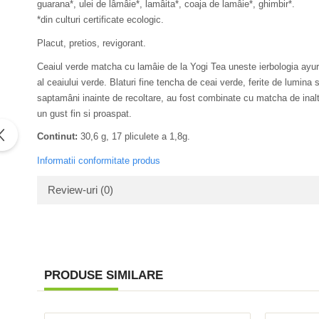
guarana*, ulei de lâmâie*, lamâita*, coaja de lamâie*, ghimbir*.
Antitumorale
Sosuri
*din culturi certificate ecologic.
Articulatii sanatoase
Uleiuri alimentare
Placut, pretios, revigorant.
Cardiovasculare
Ulei CBD
Digestie
Unturi alimentare
Ceaiul verde matcha cu lamâie de la Yogi Tea uneste ierbologia ayur
al ceaiului verde. Blaturi fine tencha de ceai verde, ferite de lumina s
Imunitate
Sucuri
saptamâni inainte de recoltare, au fost combinate cu matcha de inalt
Memorie
Produse instant
un gust fin si proaspat.
Somn usor
Lapte
Continut:
30,6 g, 17 pliculete a 1,8g.
Paste
Produse sanatate sexuala
Snacksuri
Informatii conformitate produs
Produse pentru Ea
Superalimente
Review-uri
(0)
Potenta barbati
Atelierul de cafea si ceaiuri
Produse pentru sportivi
Cafea
Proteine
Ceaiuri simple
Suplimente fitness
Ceaiuri medicinale compuse
PRODUSE SIMILARE
Batoane proteice
Ceaiuri Maté
Pentru antrenament
Cafea verde