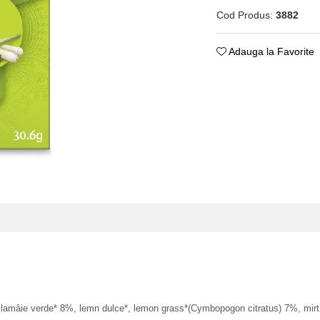
Cod Produs:
3882
Adauga la Favorite
mâie verde* 8%, lemn dulce*, lemon grass*(Cymbopogon citratus) 7%, mirt d