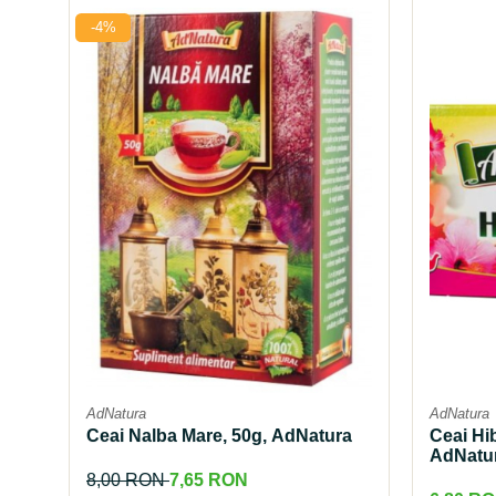
-4%
Mama si copilul
Ulei de Cocos
Produse pentru copii
Ulei de cocos de uz alimentar
Sarcina si alaptare
Ulei de cocos de uz cosmetic
Alte produse din Cocos
AdNatura
AdNatura
Ceai Nalba Mare, 50g, AdNatura
Ceai Hib
AdNatu
8,00 RON
7,65 RON