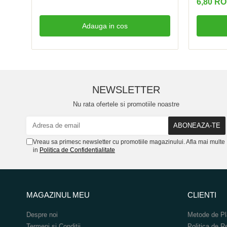
6,80 R
Adauga in cos
NEWSLETTER
Nu rata ofertele si promotiile noastre
Vreau sa primesc newsletter cu promotiile magazinului. Afla mai multe
in
Politica de Confidentialitate
MAGAZINUL MEU
CLIENTI
Despre noi
Metode de Pl
Termeni si Conditii
Politica de R