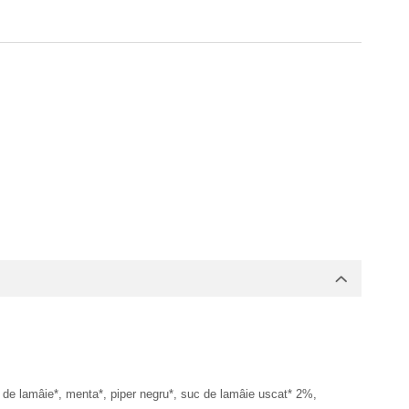
e lamâie*, menta*, piper negru*, suc de lamâie uscat* 2%,