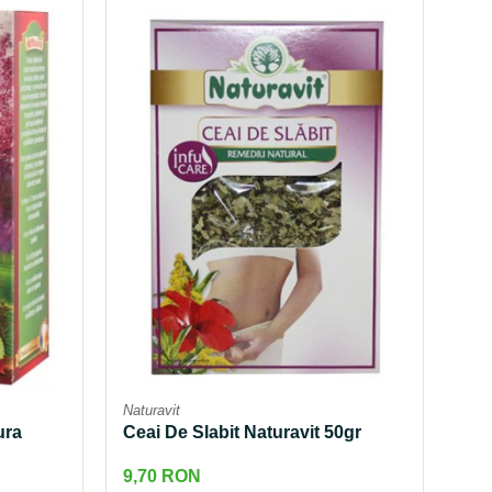
Naturavit
AdN
ura
Ceai De Slabit Naturavit 50gr
Cea
Ad
9,70 RON