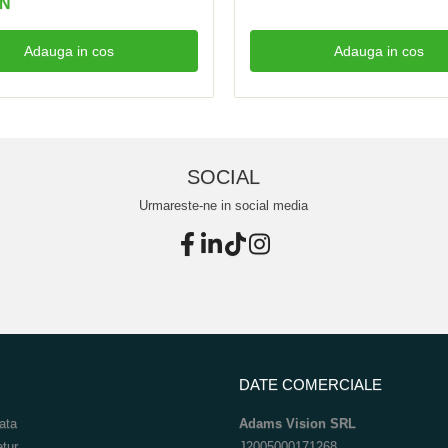
ON
Adauga in cos
Adauga in cos
SOCIAL
Urmareste-ne in social media
DATE COMERCIALE
ata
Adams Vision SRL
etur
J2005000171268