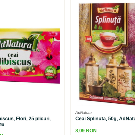
AdNatura
iscus, Flori, 25 plicuri,
Ceai Splinuta, 50g, AdNat
ra
8,09 RON