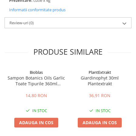
Prezentare:
cutie x 4g
Informatii conformitate produs
Review-uri
(0)
PRODUSE SIMILARE
Bioblas
PlantExtrakt
Sampon Botanics Oils Garlic
Giardinophyt 30ml
Toate Tipurile 360ml
Plantextrakt
Bioblas
14,80 RON
36,91 RON
IN STOC
IN STOC
ADAUGA IN COS
ADAUGA IN COS