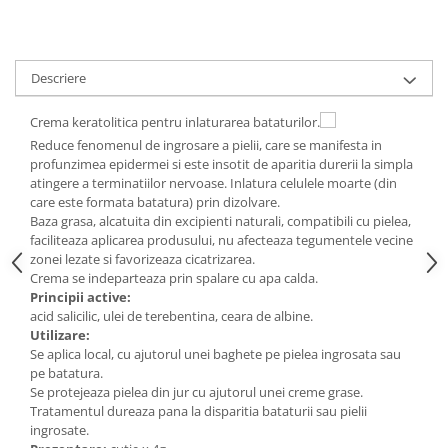
Digestie
Unturi alimentare
Imunitate
Sucuri
Memorie
Produse instant
Descriere
Somn usor
Lapte
Produse sanatate sexuala
Paste
Crema keratolitica pentru inlaturarea bataturilor.
Snacksuri
Reduce fenomenul de ingrosare a pielii, care se manifesta in
Produse pentru Ea
profunzimea epidermei si este insotit de aparitia durerii la simpla
Superalimente
Potenta barbati
atingere a terminatiilor nervoase. Inlatura celulele moarte (din
Atelierul de cafea si ceaiuri
Produse pentru sportivi
care este formata batatura) prin dizolvare.
Baza grasa, alcatuita din excipienti naturali, compatibili cu pielea,
Cafea
Proteine
faciliteaza aplicarea produsului, nu afecteaza tegumentele vecine
Ceaiuri simple
Suplimente fitness
zonei lezate si favorizeaza cicatrizarea.
Ceaiuri medicinale compuse
Crema se indeparteaza prin spalare cu apa calda.
Batoane proteice
Principii active:
Ceaiuri Maté
Pentru antrenament
acid salicilic, ulei de terebentina, ceara de albine.
Cafea verde
Mama si copilul
Utilizare:
Ulei de Cocos
Se aplica local, cu ajutorul unei baghete pe pielea ingrosata sau
Produse pentru copii
pe batatura.
Ulei de cocos de uz alimentar
Sarcina si alaptare
Se protejeaza pielea din jur cu ajutorul unei creme grase.
Ulei de cocos de uz cosmetic
Tratamentul dureaza pana la disparitia bataturii sau pielii
ingrosate.
Alte produse din Cocos