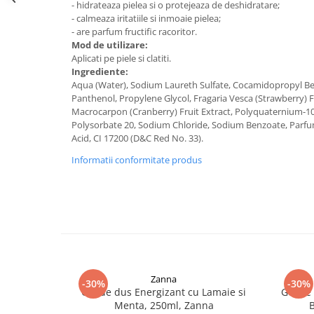
- hidrateaza pielea si o protejeaza de deshidratare;
Digestie
Unturi alimentare
- calmeaza iritatiile si inmoaie pielea;
Imunitate
Sucuri
- are parfum fructific racoritor.
Memorie
Produse instant
Mod de utilizare:
Aplicati pe piele si clatiti.
Somn usor
Lapte
Ingrediente:
Produse sanatate sexuala
Paste
Aqua (Water), Sodium Laureth Sulfate, Cocamidopropyl Bet
Panthenol, Propylene Glycol, Fragaria Vesca (Strawberry) F
Snacksuri
Produse pentru Ea
Macrocarpon (Cranberry) Fruit Extract, Polyquaternium-10
Superalimente
Potenta barbati
Polysorbate 20, Sodium Chloride, Sodium Benzoate, Parfum 
Atelierul de cafea si ceaiuri
Acid, CI 17200 (D&C Red No. 33).
Produse pentru sportivi
Cafea
Informatii conformitate produs
Proteine
Ceaiuri simple
Suplimente fitness
Ceaiuri medicinale compuse
Batoane proteice
Ceaiuri Maté
Pentru antrenament
Cafea verde
Mama si copilul
Ulei de Cocos
Produse pentru copii
Ulei de cocos de uz alimentar
Sarcina si alaptare
Zanna
-30%
-30%
Ulei de cocos de uz cosmetic
Gel de dus Energizant cu Lamaie si
Gel de
Menta, 250ml, Zanna
B
Alte produse din Cocos