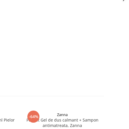
Zanna
-64%
 Pielor
Pachet Gel de dus calmant + Sampon
Gel Intim 
antimatreata, Zanna