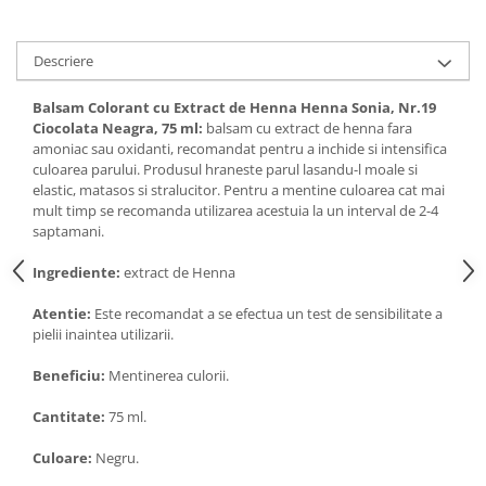
Digestie
Unturi alimentare
Imunitate
Sucuri
Descriere
Memorie
Produse instant
Somn usor
Lapte
Balsam Colorant cu Extract de Henna Henna Sonia, Nr.19
Produse sanatate sexuala
Paste
Ciocolata Neagra, 75 ml:
balsam cu extract de henna fara
amoniac sau oxidanti, recomandat pentru a inchide si intensifica
Snacksuri
Produse pentru Ea
culoarea parului. Produsul hraneste parul lasandu-l moale si
Superalimente
Potenta barbati
elastic, matasos si stralucitor. Pentru a mentine culoarea cat mai
Atelierul de cafea si ceaiuri
mult timp se recomanda utilizarea acestuia la un interval de 2-4
Produse pentru sportivi
saptamani.
Cafea
Proteine
Ceaiuri simple
Ingrediente:
extract de Henna
Suplimente fitness
Ceaiuri medicinale compuse
Batoane proteice
Atentie:
Este recomandat a se efectua un test de sensibilitate a
Ceaiuri Maté
Pentru antrenament
pielii inaintea utilizarii.
Cafea verde
Mama si copilul
Beneficiu:
Mentinerea culorii.
Ulei de Cocos
Produse pentru copii
Cantitate:
75 ml.
Ulei de cocos de uz alimentar
Sarcina si alaptare
Ulei de cocos de uz cosmetic
Culoare:
Negru.
Alte produse din Cocos