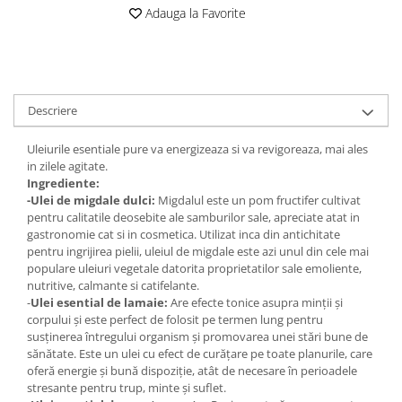
Digestie
Unturi alimentare
Adauga la Favorite
Imunitate
Sucuri
Memorie
Produse instant
Somn usor
Lapte
Produse sanatate sexuala
Paste
Descriere
Snacksuri
Produse pentru Ea
Uleiurile esentiale pure va energizeaza si va revigoreaza, mai ales
Superalimente
Potenta barbati
in zilele agitate.
Atelierul de cafea si ceaiuri
Produse pentru sportivi
Ingrediente:
-Ulei de migdale dulci:
Migdalul este un pom fructifer cultivat
Cafea
Proteine
pentru calitatile deosebite ale samburilor sale, apreciate atat in
Ceaiuri simple
Suplimente fitness
gastronomie cat si in cosmetica. Utilizat inca din antichitate
Ceaiuri medicinale compuse
pentru ingrijirea pielii, uleiul de migdale este azi unul din cele mai
Batoane proteice
populare uleiuri vegetale datorita proprietatilor sale emoliente,
Ceaiuri Maté
Pentru antrenament
nutritive, calmante si catifelante.
Cafea verde
Mama si copilul
-
Ulei esential de lamaie:
Are efecte tonice asupra minții și
Ulei de Cocos
corpului și este perfect de folosit pe termen lung pentru
Produse pentru copii
susținerea întregului organism și promovarea unei stări bune de
Ulei de cocos de uz alimentar
Sarcina si alaptare
sănătate. Este un ulei cu efect de curățare pe toate planurile, care
Ulei de cocos de uz cosmetic
oferă energie și bună dispoziție, atât de necesare în perioadele
stresante pentru trup, minte și suflet.
Alte produse din Cocos