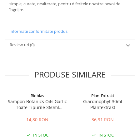
simple, curate, nealterate, pentru diferitele noastre nevoi de
îngrijire.
Informatii conformitate produs
Review-uri
(0)
PRODUSE SIMILARE
Bioblas
PlantExtrakt
Sampon Botanics Oils Garlic
Giardinophyt 30ml
Toate Tipurile 360ml
Plantextrakt
Bioblas
14,80 RON
36,91 RON
IN STOC
IN STOC