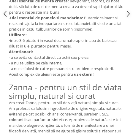
-
Ulei esential de menta creata:
Revigorant, răcoros, cu note
dulci, sticluța de ulei de menta creata va deveni rapid ajutorul tău
pentru o respiratie mai bună.
-
Ulei esential de pomelo si mandarina:
Puternic calmant si
relaxant, ajuta la indepartarea stresului, anxietatii si este un aliat
pretios in cazul tulburarilor de somn (insomnie).
Utilizare:
-
intre 3-6 picaturi in vasul de aromaterapie, in apa de baie sau
diluat in ulei purtator pentru masaj.
Atentionari:
- a se evita contactul direct cu ochii sau pielea;
- a nu se utiliza pe cale interna;
- a nu se folosi de catre persoanele cu probleme respiratorii.
Acest complex de uleiuri este pentru
uz extern
!
Zanna - pentru un stil de viata
simplu, natural si curat
Am creat Zanna, pentru un stil de viață natural, simplu si curat.
Am preferat sa folosim ingrediente de origine vegetala, naturale,
evitand pe cat posibil chiar si conservantii, parabenii, SLS,
colorantii sau parfumuri sintetice. Apropierea de natură este tot
mai des o alegere conştientă, o formă de manifestare a unei
filozofi de viaţă, menită să ne ajute să găsim soluţii şi răspunsuri